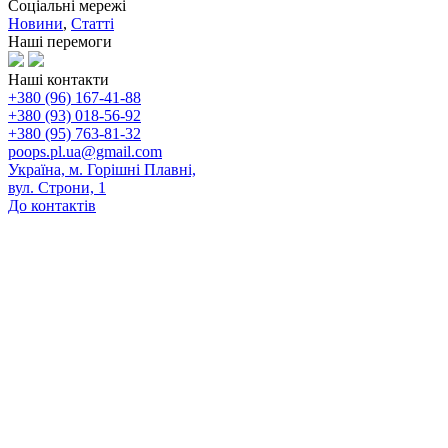
Соціальні мережі
Новини
,
Статті
Наші перемоги
Наші контакти
+380 (96) 167-41-88
+380 (93) 018-56-92
+380 (95) 763-81-32
poops.pl.ua@gmail.com
Україна, м. Горішні Плавні,
вул. Строни, 1
До контактів