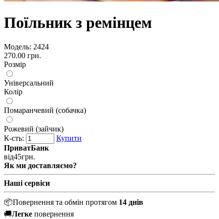
Поїльник з ремінцем
Модель:
2424
270.00 грн.
Розмір
Універсальний
Колір
Помаранчевий (собачка)
Рожевий (зайчик)
К-сть:
Купити
ПриватБанк
від
45
грн.
Як ми доставляємо?
Наші сервіси
📦
Повернення та обмін протягом
14 днів
🚚
Легке
повернення