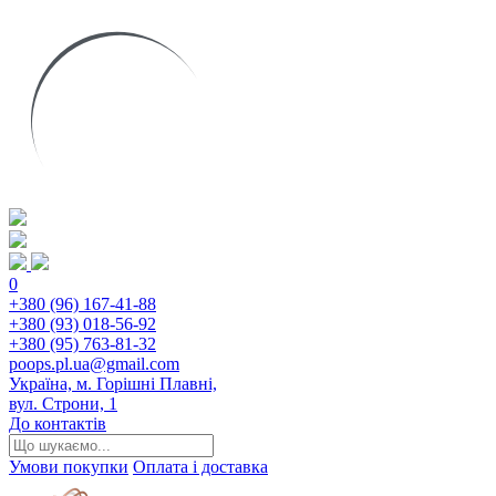
0
+380 (96) 167-41-88
+380 (93) 018-56-92
+380 (95) 763-81-32
poops.pl.ua@gmail.com
Україна, м. Горішні Плавні,
вул. Строни, 1
До контактів
Умови покупки
Оплата і доставка