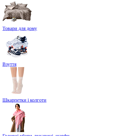
Товари для дому
Взуття
Шкарпетки і колготи
Головні убори, рукавиці, шарфи