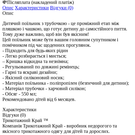
💸
Післяплата
(накладений платіж)
Опис
Характеристики
Відгуки (0)
Опис
Дитячий поїльник з трубочкою - це проміжний етап між
пляшкою і чашкою, що готує дитину до самостійного пиття.
Тому дуже важливо, щоб він був якісним!
Цей поїльник може бути вашим головним супутником і
помічником під час щоденних прогулянок.
- Підходить для будь-яких рідин
- Легко розбирається і миється;
– Кришка відкидна та незнімна;
- Регульований по довжині ремінець;
- Гарні та яскраві дизайни;
- Якісний силіконовий носик;
- Матеріал поїльника - поліпропілен (безпечний для дитини);
- Матеріал трубочки - харчовий силікон;
- Обсяг - 550 мл;
Рекомендовано дітей від 6 месяцев.
Характеристики
Відгуки (0)
Трикотажний Край ™
Компанія Трикотажний Край - виробник недорогого та
якісного трикотажного одягу для дітей та дорослих.