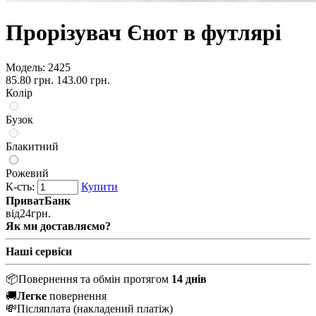
Прорізувач Єнот в футлярі
Модель:
2425
85.80 грн.
143.00 грн.
Колір
Бузок
Блакитний
Рожевий
К-сть:
Купити
ПриватБанк
від
24
грн.
Як ми доставляємо?
Наші сервіси
📦
Повернення та обмін протягом
14 днів
🚚
Легке
повернення
💸
Післяплата
(накладений платіж)