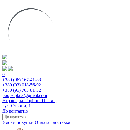
0
+380 (96) 167-41-88
+380 (93) 018-56-92
+380 (95) 763-81-32
poops.pl.ua@gmail.com
Україна, м. Горішні Плавні,
вул. Строни, 1
До контактів
Умови покупки
Оплата і доставка