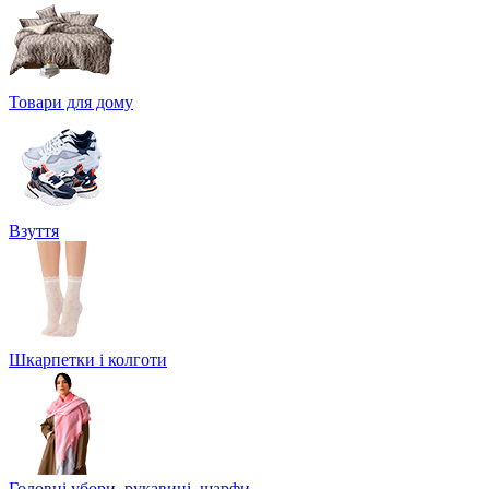
Товари для дому
Взуття
Шкарпетки і колготи
Головні убори, рукавиці, шарфи