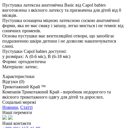
Пустушка латексна анатомічна Basic від Capol babies
виготовлена з якісного латексу та призначена для дітей від 0
місяців.
Пустушка оснащена міцною латексною соскою анатомічної
форми, яка не має смаку і запаху, легко миється і не темніє від
сонячних променів.
Основа пустушки має вентиляційні отвори, що запобігає
подразненню шкіри дитини і не дозволяє накопичуватися
слині.
Пустушки Capol babies доступні:
у розмірах: А (0-6 міс), В (6-18 міс)
Форми: ортодонтична
Матеріали: латекс.
Характеристики
Відгуки (0)
Трикотажний Край ™
Компанія Трикотажний Край - виробник недорогого та
якісного трикотажного одягу для дітей та дорослих.
Соціальні мережі
Новини
,
Статті
Наші перемоги
Наші контакти