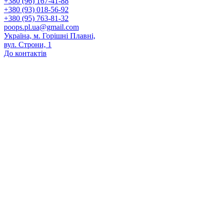
+380 (96) 167-41-88
+380 (93) 018-56-92
+380 (95) 763-81-32
poops.pl.ua@gmail.com
Україна, м. Горішні Плавні,
вул. Строни, 1
До контактів