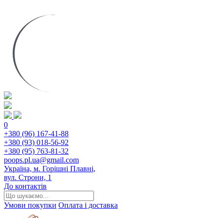
0
+380 (96) 167-41-88
+380 (93) 018-56-92
+380 (95) 763-81-32
poops.pl.ua@gmail.com
Україна, м. Горішні Плавні,
вул. Строни, 1
До контактів
Умови покупки
Оплата і доставка