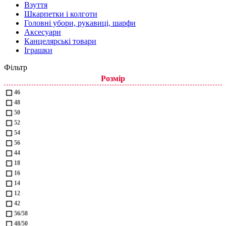
Взуття
Шкарпетки і колготи
Головні убори, рукавиці, шарфи
Аксесуари
Канцелярські товари
Іграшки
Фільтр
Розмір
46
48
50
52
54
56
44
18
16
14
12
42
56/58
48/50