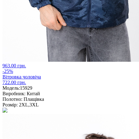
963.00 грн.
-25%
Вітровка чоловіча
722.00 грн.
Модель:
15929
Виробник:
Китай
Полотно:
Плащівка
Розмір:
2XL,3XL