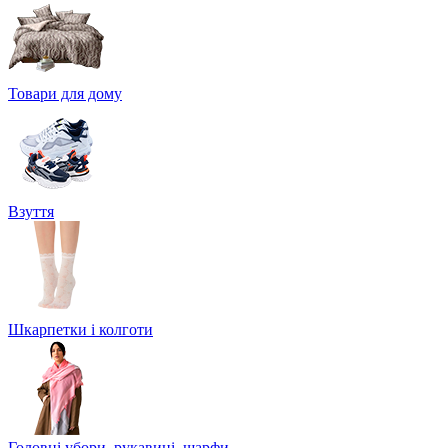
Товари для дому
Взуття
Шкарпетки і колготи
Головні убори, рукавиці, шарфи