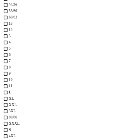
54/56
58/60
60/62
13
15
3
4
5
6
7
8
9
10
11
L
XL
XXL
3XL
80/86
XXXL
S
4XL