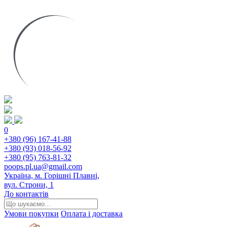
0
+380 (96) 167-41-88
+380 (93) 018-56-92
+380 (95) 763-81-32
poops.pl.ua@gmail.com
Україна, м. Горішні Плавні,
вул. Строни, 1
До контактів
Умови покупки
Оплата і доставка