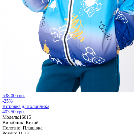
538.00 грн.
-25%
Вітровка для хлопчика
403.50 грн.
Модель:
16015
Виробник:
Китай
Полотно:
Плащівка
Розмір:
11,13