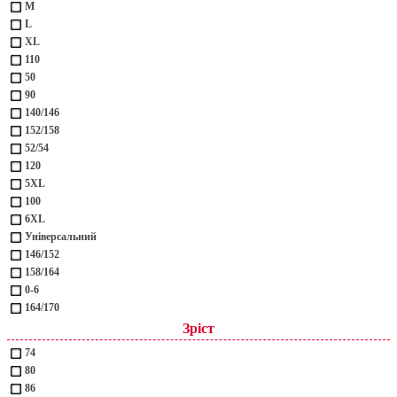
M
L
XL
110
50
90
140/146
152/158
52/54
120
5XL
100
6XL
Універсальний
146/152
158/164
0-6
164/170
Зріст
74
80
86