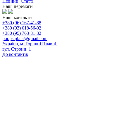
Новини
,
Статті
Наші перемоги
Наші контакти
+380 (96) 167-41-88
+380 (93) 018-56-92
+380 (95) 763-81-32
poops.pl.ua@gmail.com
Україна, м. Горішні Плавні,
вул. Строни, 1
До контактів