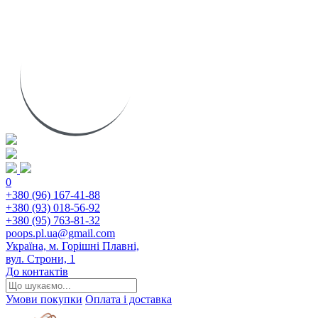
0
+380 (96) 167-41-88
+380 (93) 018-56-92
+380 (95) 763-81-32
poops.pl.ua@gmail.com
Україна, м. Горішні Плавні,
вул. Строни, 1
До контактів
Умови покупки
Оплата і доставка