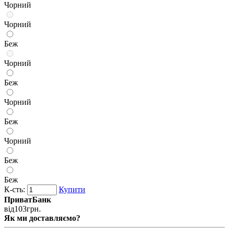
Чорний
Чорний
Беж
Чорний
Беж
Чорний
Беж
Чорний
Беж
Беж
К-сть:
Купити
ПриватБанк
від
103
грн.
Як ми доставляємо?