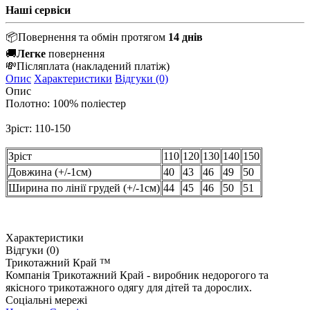
Наші сервіси
📦
Повернення та обмін протягом
14 днів
🚚
Легке
повернення
💸
Післяплата
(накладений платіж)
Опис
Характеристики
Відгуки (0)
Опис
Полотно: 100% поліестер
Зріст: 110-150
Зріст
110
120
130
140
150
Довжина (+/-1см)
40
43
46
49
50
Ширина по лінії грудей (+/-1см)
44
45
46
50
51
Характеристики
Відгуки (0)
Трикотажний Край ™
Компанія Трикотажний Край - виробник недорогого та
якісного трикотажного одягу для дітей та дорослих.
Соціальні мережі