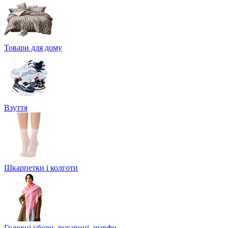
Товари для дому
Взуття
Шкарпетки і колготи
Головні убори, рукавиці, шарфи