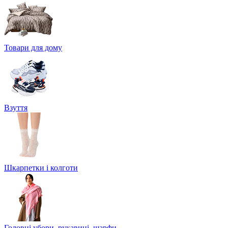
Товари для дому
Взуття
Шкарпетки і колготи
Головні убори, рукавиці, шарфи