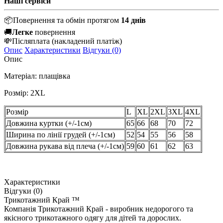
Наші сервіси
📦
Повернення та обмін протягом
14 днів
🚚
Легке
повернення
💸
Післяплата
(накладений платіж)
Опис
Характеристики
Відгуки (0)
Опис
Матеріал: плащівка
Розмір: 2XL
Розмір
L
XL
2XL
3XL
4XL
Довжина куртки (+/-1см)
65
66
68
70
72
Ширина по лінії грудей (+/-1см)
52
54
55
56
58
Довжина рукава від плеча (+/-1см)
59
60
61
62
63
Характеристики
Відгуки (0)
Трикотажний Край ™
Компанія Трикотажний Край - виробник недорогого та
якісного трикотажного одягу для дітей та дорослих.