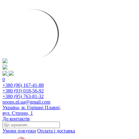
0
+380 (96) 167-41-88
+380 (93) 018-56-92
+380 (95) 763-81-32
poops.pl.ua@gmail.com
Україна, м. Горішні Плавні,
вул. Строни, 1
До контактів
Умови покупки
Оплата і доставка