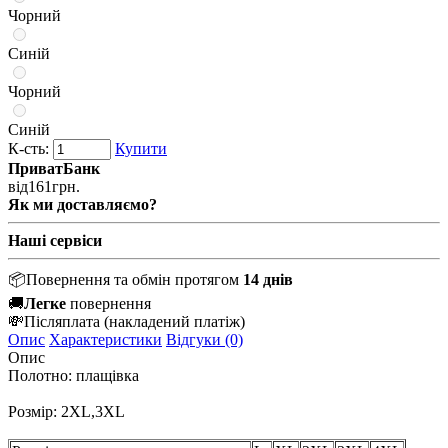
Чорний
Синій
Чорний
Синій
К-сть:
Купити
ПриватБанк
від
161
грн.
Як ми доставляємо?
Наші сервіси
📦
Повернення та обмін протягом
14 днів
🚚
Легке
повернення
💸
Післяплата
(накладений платіж)
Опис
Характеристики
Відгуки (0)
Опис
Полотно: плащівка
Розмір: 2XL,3XL