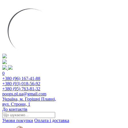
0
+380 (96) 167-41-88
+380 (93) 018-56-92
+380 (95) 763-81-32
poops.pl.ua@gmail.com
Україна, м. Горішні Плавні,
вул. Строни, 1
До контактів
Умови покупки
Оплата і доставка