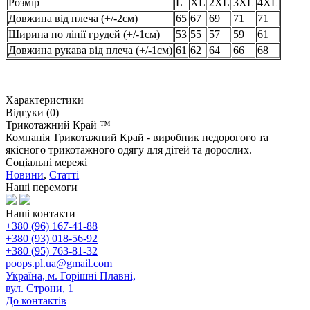
Розмір
L
XL
2XL
3XL
4XL
Довжина від плеча (+/-2см)
65
67
69
71
71
Ширина по лінії грудей (+/-1см)
53
55
57
59
61
Довжина рукава від плеча (+/-1см)
61
62
64
66
68
Характеристики
Відгуки (0)
Трикотажний Край ™
Компанія Трикотажний Край - виробник недорогого та
якісного трикотажного одягу для дітей та дорослих.
Соціальні мережі
Новини
,
Статті
Наші перемоги
Наші контакти
+380 (96) 167-41-88
+380 (93) 018-56-92
+380 (95) 763-81-32
poops.pl.ua@gmail.com
Україна, м. Горішні Плавні,
вул. Строни, 1
До контактів