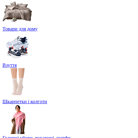
Товари для дому
Взуття
Шкарпетки і колготи
Головні убори, рукавиці, шарфи