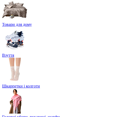
Товари для дому
Взуття
Шкарпетки і колготи
Головні убори, рукавиці, шарфи