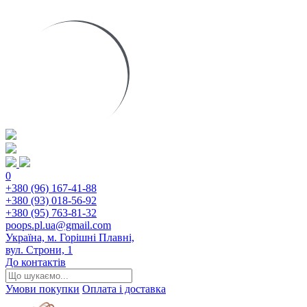
0
+380 (96) 167-41-88
+380 (93) 018-56-92
+380 (95) 763-81-32
poops.pl.ua@gmail.com
Україна, м. Горішні Плавні,
вул. Строни, 1
До контактів
Умови покупки
Оплата і доставка