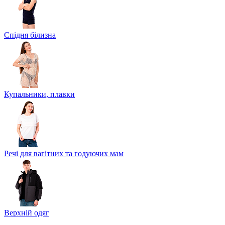
Спідня білизна
Купальники, плавки
Речі для вагітних та годуючих мам
Верхній одяг