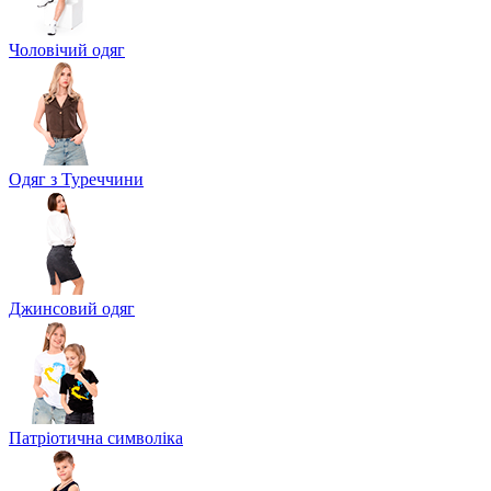
Чоловічий одяг
Одяг з Туреччини
Джинсовий одяг
Патріотична символіка