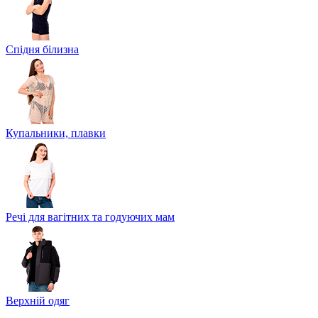
Спідня білизна
Купальники, плавки
Речі для вагітних та годуючих мам
Верхній одяг