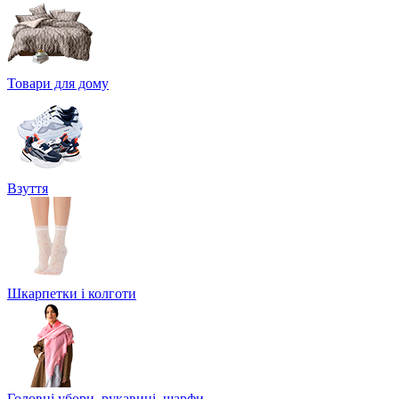
Товари для дому
Взуття
Шкарпетки і колготи
Головні убори, рукавиці, шарфи