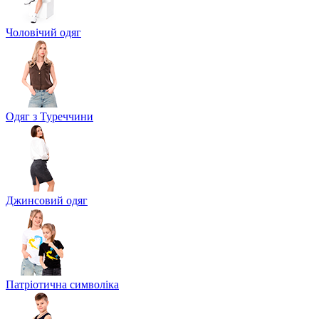
Чоловічий одяг
Одяг з Туреччини
Джинсовий одяг
Патріотична символіка