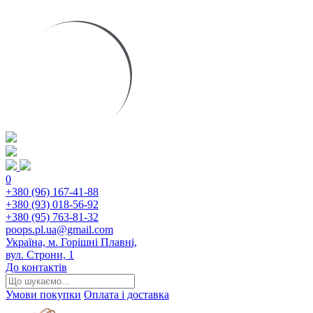
0
+380 (96) 167-41-88
+380 (93) 018-56-92
+380 (95) 763-81-32
poops.pl.ua@gmail.com
Україна, м. Горішні Плавні,
вул. Строни, 1
До контактів
Умови покупки
Оплата і доставка