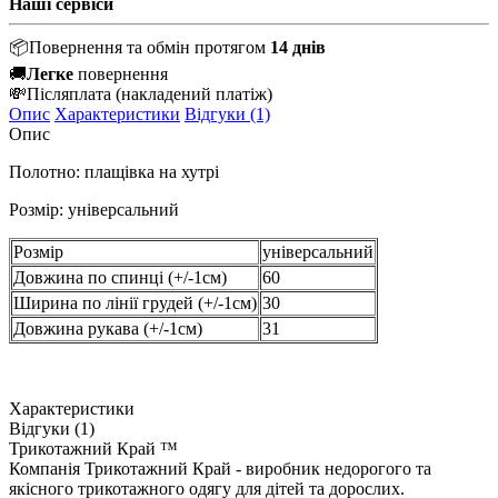
Наші сервіси
📦
Повернення та обмін протягом
14 днів
🚚
Легке
повернення
💸
Післяплата
(накладений платіж)
Опис
Характеристики
Відгуки (1)
Опис
Полотно: плащівка на хутрі
Розмір: універсальний
Розмір
універсальний
Довжина по спинці (+/-1см)
60
Ширина по лінії грудей (+/-1см)
30
Довжина рукава (+/-1см)
31
Характеристики
Відгуки (1)
Трикотажний Край ™
Компанія Трикотажний Край - виробник недорогого та
якісного трикотажного одягу для дітей та дорослих.