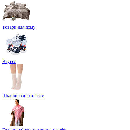
Товари для дому
Взуття
Шкарпетки і колготи
Головні убори, рукавиці, шарфи