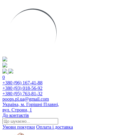
0
+380 (96) 167-41-88
+380 (93) 018-56-92
+380 (95) 763-81-32
poops.pl.ua@gmail.com
Україна, м. Горішні Плавні,
вул. Строни, 1
До контактів
Умови покупки
Оплата і доставка