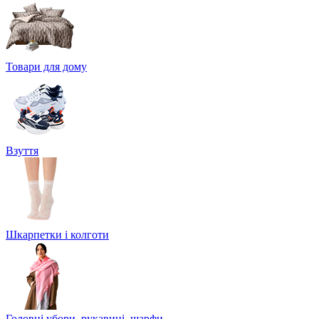
Товари для дому
Взуття
Шкарпетки і колготи
Головні убори, рукавиці, шарфи