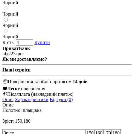
Чорний
Чорний
Чорний
Чорний
К-сть:
Купити
ПриватБанк
від
223
грн.
Як ми доставляємо?
Наші сервіси
📦
Повернення та обмін протягом
14 днів
🚚
Легке
повернення
💸
Післяплата
(накладений платіж)
Опис
Характеристики
Відгуки (0)
Опис
Полотно: плащівка
Зріст: 150,180
Зріст
150
160
170
180