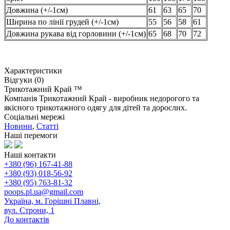
Довжина (+/-1см)
61
63
65
70
Ширина по лінії грудей (+/-1см)
55
56
58
61
Довжина рукава від горловини (+/-1см)
65
68
70
72
Характеристики
Відгуки (0)
Трикотажний Край ™
Компанія Трикотажний Край - виробник недорогого та
якісного трикотажного одягу для дітей та дорослих.
Соціальні мережі
Новини
,
Статті
Наші перемоги
Наші контакти
+380 (96) 167-41-88
+380 (93) 018-56-92
+380 (95) 763-81-32
poops.pl.ua@gmail.com
Україна, м. Горішні Плавні,
вул. Строни, 1
До контактів