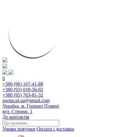
0
+380 (96) 167-41-88
+380 (93) 018-56-92
+380 (95) 763-81-32
poops.pl.ua@gmail.com
Україна, м. Горішні Плавні,
вул. Строни, 1
До контактів
Умови покупки
Оплата і доставка