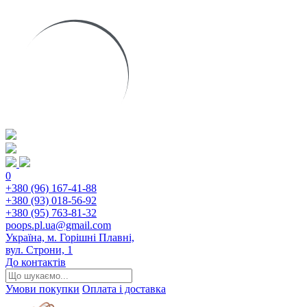
0
+380 (96) 167-41-88
+380 (93) 018-56-92
+380 (95) 763-81-32
poops.pl.ua@gmail.com
Україна, м. Горішні Плавні,
вул. Строни, 1
До контактів
Умови покупки
Оплата і доставка