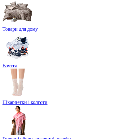
Товари для дому
Взуття
Шкарпетки і колготи
Головні убори, рукавиці, шарфи