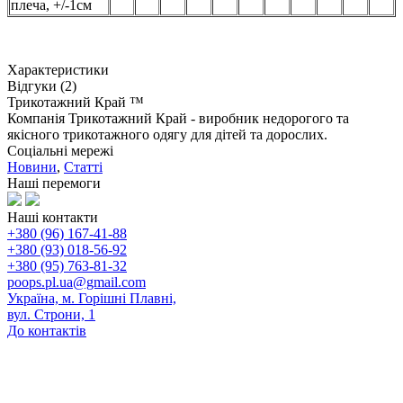
плеча, +/-1см
Характеристики
Відгуки (2)
Трикотажний Край ™
Компанія Трикотажний Край - виробник недорогого та
якісного трикотажного одягу для дітей та дорослих.
Соціальні мережі
Новини
,
Статті
Наші перемоги
Наші контакти
+380 (96) 167-41-88
+380 (93) 018-56-92
+380 (95) 763-81-32
poops.pl.ua@gmail.com
Україна, м. Горішні Плавні,
вул. Строни, 1
До контактів