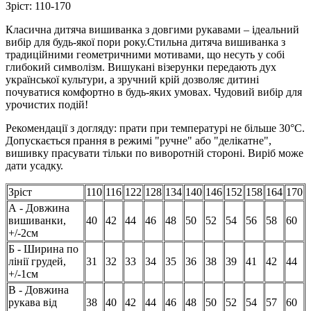
Зріст:
110-170
Класична дитяча вишиванка з довгими рукавами – ідеальний
вибір для будь-якої пори року.Стильна дитяча вишиванка з
традиційними геометричними мотивами, що несуть у собі
глибокий символізм. Вишукані візерунки передають дух
української культури, а зручний крій дозволяє дитині
почуватися комфортно в будь-яких умовах. Чудовий вибір для
урочистих подій!
Рекомендації з догляду: прати при температурі не більше 30°C.
Допускається прання в режимі "ручне" або "делікатне",
вишивку прасувати тільки по виворотній стороні. Виріб може
дати усадку.
Зріст
110
116
122
128
134
140
146
152
158
164
170
А - Довжина
вишиванки,
40
42
44
46
48
50
52
54
56
58
60
+/-2см
Б - Ширина по
лінії грудей,
31
32
33
34
35
36
38
39
41
42
44
+/-1см
В - Довжина
рукава від
38
40
42
44
46
48
50
52
54
57
60