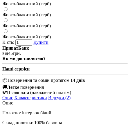
Жовто-блакитний (герб)
Жовто-блакитний (герб)
Жовто-блакитний (герб)
Жовто-блакитний (герб)
К-сть:
Купити
ПриватБанк
від
45
грн.
Як ми доставляємо?
Наші сервіси
📦
Повернення та обмін протягом
14 днів
🚚
Легке
повернення
💸
Післяплата
(накладений платіж)
Опис
Характеристики
Відгуки (2)
Опис
Полотно: інтерлок білий
Склад полотна: 100% бавовна