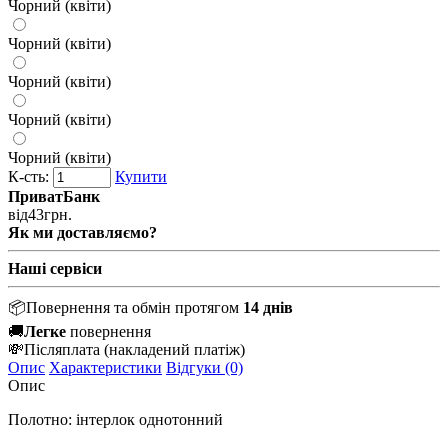
Чорний (квіти)
Чорний (квіти)
Чорний (квіти)
Чорний (квіти)
Чорний (квіти)
К-сть:
Купити
ПриватБанк
від
43
грн.
Як ми доставляємо?
Наші сервіси
📦
Повернення та обмін протягом
14 днів
🚚
Легке
повернення
💸
Післяплата
(накладений платіж)
Опис
Характеристики
Відгуки (0)
Опис
Полотно: інтерлок однотонний