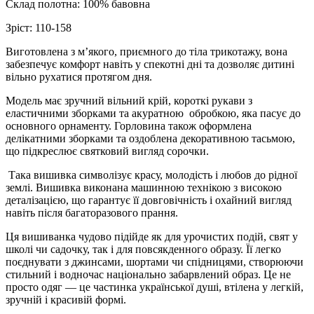
Склад полотна: 100% бавовна
Зріст: 110-158
Виготовлена з м’якого, приємного до тіла трикотажу, вона
забезпечує комфорт навіть у спекотні дні та дозволяє дитині
вільно рухатися протягом дня.
Модель має зручний вільний крій, короткі рукави з
еластичними зборками та акуратною обробкою, яка пасує до
основного орнаменту. Горловина також оформлена
делікатними зборками та оздоблена декоративною тасьмою,
що підкреслює святковий вигляд сорочки.
Така вишивка символізує красу, молодість і любов до рідної
землі. Вишивка виконана машинною технікою з високою
деталізацією, що гарантує її довговічність і охайний вигляд
навіть після багаторазового прання.
Ця вишиванка чудово підійде як для урочистих подій, свят у
школі чи садочку, так і для повсякденного образу. Її легко
поєднувати з джинсами, шортами чи спідницями, створюючи
стильний і водночас національно забарвлений образ. Це не
просто одяг — це частинка української душі, втілена у легкій,
зручній і красивій формі.