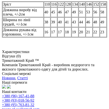
Зріст
110
116
122
128
134
140
146
152
158
Довжина виробу від
40
45
46
47
49
51
53
56
58
плеча, +/-2см
Ширина по лінії
38
39
40
41
43
44
46
48
49
грудей, +/-1см
Довжина рукава від
16
17
17
18
19
20
21
22
23
горловини, +/-1см
Характеристики
Відгуки (0)
Трикотажний Край ™
Компанія Трикотажний Край - виробник недорогого та
якісного трикотажного одягу для дітей та дорослих.
Соціальні мережі
Новини
,
Статті
Наші перемоги
Наші контакти
+380 (96) 167-41-88
+380 (93) 018-56-92
+380 (95) 763-81-32