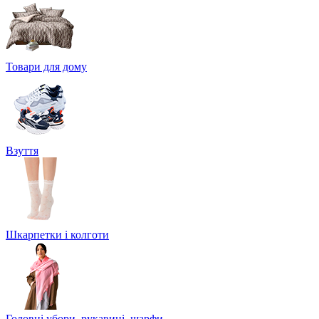
Товари для дому
Взуття
Шкарпетки і колготи
Головні убори, рукавиці, шарфи