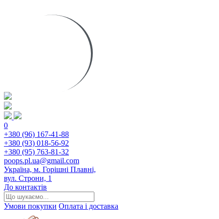
0
+380 (96) 167-41-88
+380 (93) 018-56-92
+380 (95) 763-81-32
poops.pl.ua@gmail.com
Україна, м. Горішні Плавні,
вул. Строни, 1
До контактів
Умови покупки
Оплата і доставка