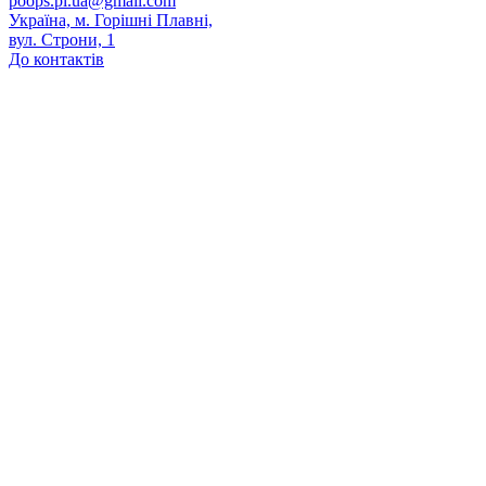
poops.pl.ua@gmail.com
Україна, м. Горішні Плавні,
вул. Строни, 1
До контактів