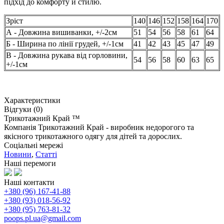
підхід до комфорту й стилю.
Зріст
140
146
152
158
164
170
А - Довжина вишиванки, +/-2см
51
54
56
58
61
64
Б - Ширина по лінії грудей, +/-1см
41
42
43
45
47
49
В - Довжина рукава від горловини,
54
56
58
60
63
65
+/-1см
Характеристики
Відгуки (0)
Трикотажний Край ™
Компанія Трикотажний Край - виробник недорогого та
якісного трикотажного одягу для дітей та дорослих.
Соціальні мережі
Новини
,
Статті
Наші перемоги
Наші контакти
+380 (96) 167-41-88
+380 (93) 018-56-92
+380 (95) 763-81-32
poops.pl.ua@gmail.com