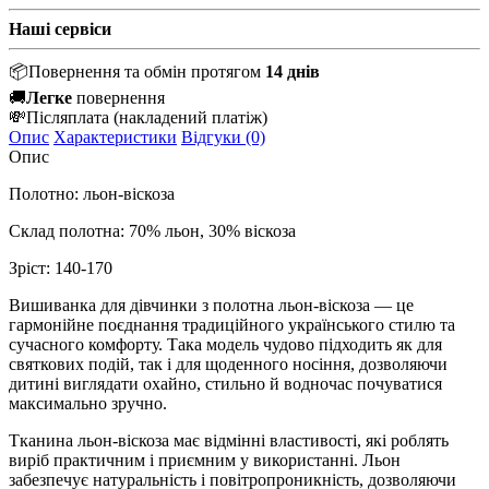
Наші сервіси
📦
Повернення та обмін протягом
14 днів
🚚
Легке
повернення
💸
Післяплата
(накладений платіж)
Опис
Характеристики
Відгуки (0)
Опис
Полотно: льон-віскоза
Склад полотна: 70% льон, 30% віскоза
Зріст: 140-170
Вишиванка для дівчинки з полотна льон-віскоза — це
гармонійне поєднання традиційного українського стилю та
сучасного комфорту. Така модель чудово підходить як для
святкових подій, так і для щоденного носіння, дозволяючи
дитині виглядати охайно, стильно й водночас почуватися
максимально зручно.
Тканина льон-віскоза має відмінні властивості, які роблять
виріб практичним і приємним у використанні. Льон
забезпечує натуральність і повітропроникність, дозволяючи