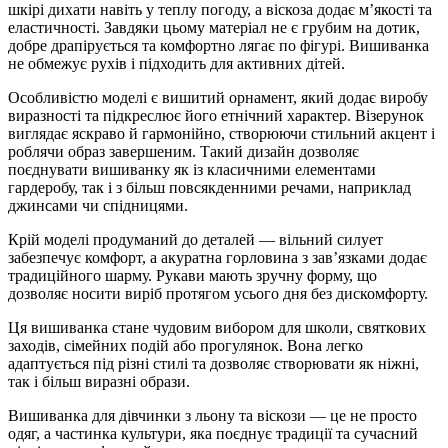
шкірі дихати навіть у теплу погоду, а віскоза додає м’якості та
еластичності. Завдяки цьому матеріал не є грубим на дотик,
добре драпірується та комфортно лягає по фігурі. Вишиванка
не обмежує рухів і підходить для активних дітей.
Особливістю моделі є вишитий орнамент, який додає виробу
виразності та підкреслює його етнічний характер. Візерунок
виглядає яскраво й гармонійно, створюючи стильний акцент і
роблячи образ завершеним. Такий дизайн дозволяє
поєднувати вишиванку як із класичними елементами
гардеробу, так і з більш повсякденними речами, наприклад
джинсами чи спідницями.
Крій моделі продуманий до деталей — вільний силует
забезпечує комфорт, а акуратна горловина з зав’язками додає
традиційного шарму. Рукави мають зручну форму, що
дозволяє носити виріб протягом усього дня без дискомфорту.
Ця вишиванка стане чудовим вибором для школи, святкових
заходів, сімейних подій або прогулянок. Вона легко
адаптується під різні стилі та дозволяє створювати як ніжні,
так і більш виразні образи.
Вишиванка для дівчинки з льону та віскози — це не просто
одяг, а частинка культури, яка поєднує традиції та сучасний