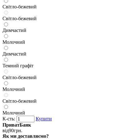
Світло-бежевий
Світло-бежевий
Димчастий
Молочний
Димчастий
Темний графіт
Світло-бежевий
Молочний
Світло-бежевий
Молочний
К-сть:
Купити
ПриватБанк
від
90
грн.
Як ми доставляємо?