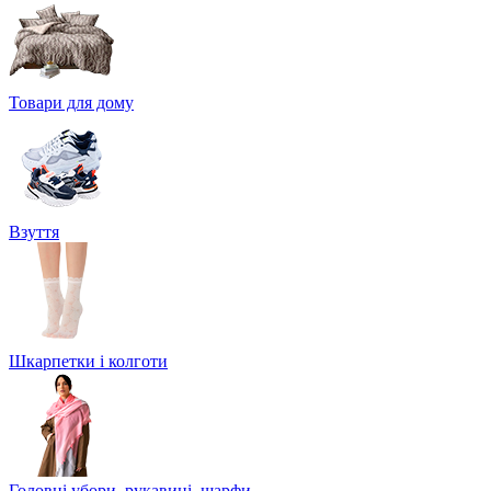
Товари для дому
Взуття
Шкарпетки і колготи
Головні убори, рукавиці, шарфи