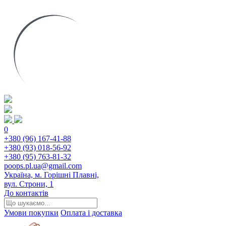
0
+380 (96) 167-41-88
+380 (93) 018-56-92
+380 (95) 763-81-32
poops.pl.ua@gmail.com
Україна, м. Горішні Плавні,
вул. Строни, 1
До контактів
Умови покупки
Оплата і доставка