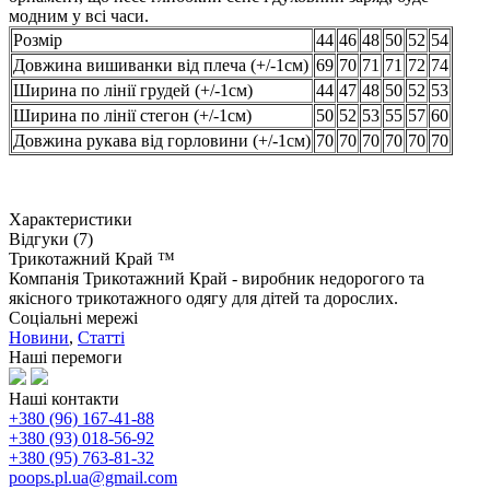
модним у всі часи.
Розмір
44
46
48
50
52
54
Довжина вишиванки від плеча (+/-1см)
69
70
71
71
72
74
Ширина по лінії грудей (+/-1см)
44
47
48
50
52
53
Ширина по лінії стегон (+/-1см)
50
52
53
55
57
60
Довжина рукава від горловини (+/-1см)
70
70
70
70
70
70
Характеристики
Відгуки (7)
Трикотажний Край ™
Компанія Трикотажний Край - виробник недорогого та
якісного трикотажного одягу для дітей та дорослих.
Соціальні мережі
Новини
,
Статті
Наші перемоги
Наші контакти
+380 (96) 167-41-88
+380 (93) 018-56-92
+380 (95) 763-81-32
poops.pl.ua@gmail.com