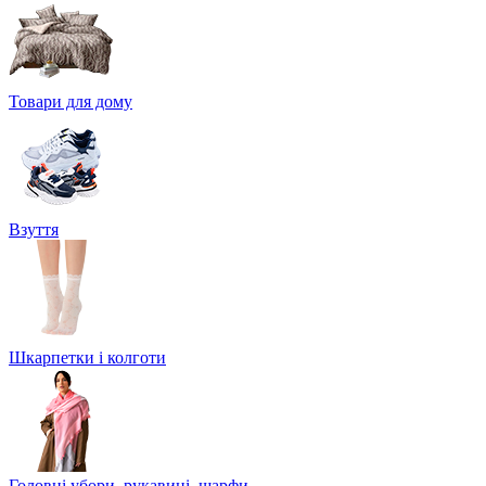
Товари для дому
Взуття
Шкарпетки і колготи
Головні убори, рукавиці, шарфи