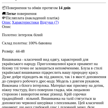
📦
Повернення та обмін протягом
14 днів
🚚
Легке
повернення
💸
Післяплата
(накладений платіж)
Опис
Характеристики
Відгуки (7)
Опис
Полотно: інтерлок білий
Склад полотна: 100% бавовна
Розмір: 44-48
Вишиванка - класичний вид одягу, характерний для
українського народу. Приголомшливої ​​краси орнамент на
білому тлі точно не залишиться непоміченими. Блуза в стилі
української вишиванки підкреслить вашу природну красу.
Дуже добре підходить як під джинси, так і в якості доповнення
до суворого робочого дрес-коду. Модель з довгим рукавом.
Виконана з білого інтерлока. Матеріал має приємну на дотик,
ніжну текстуру, його поверхня гладка, між лицьовою
стороною і виворотом немає різниці. Крій сорочки
традиційний - вільний. Вишиванка на талії стягується за
допомогою червоної шнурівки з пензликами. Цей класичний
орнамент, що несе глибокий сенс і духовний заряд, буде