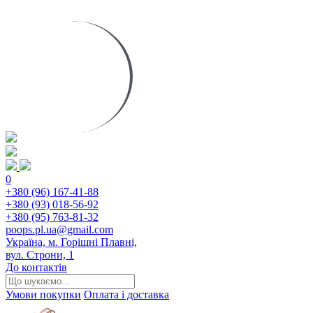
0
+380 (96) 167-41-88
+380 (93) 018-56-92
+380 (95) 763-81-32
poops.pl.ua@gmail.com
Україна, м. Горішні Плавні,
вул. Строни, 1
До контактів
Умови покупки
Оплата і доставка