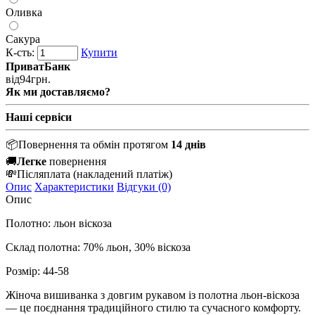
Оливка
Сакура
К-сть:
Купити
ПриватБанк
від
94
грн.
Як ми доставляємо?
Наші сервіси
📦
Повернення та обмін протягом
14 днів
🚚
Легке
повернення
💸
Післяплата
(накладений платіж)
Опис
Характеристики
Відгуки (0)
Опис
Полотно: льон віскоза
Склад полотна: 70% льон, 30% віскоза
Розмір: 44-58
Жіноча вишиванка з довгим рукавом із полотна льон-віскоза
— це поєднання традиційного стилю та сучасного комфорту.