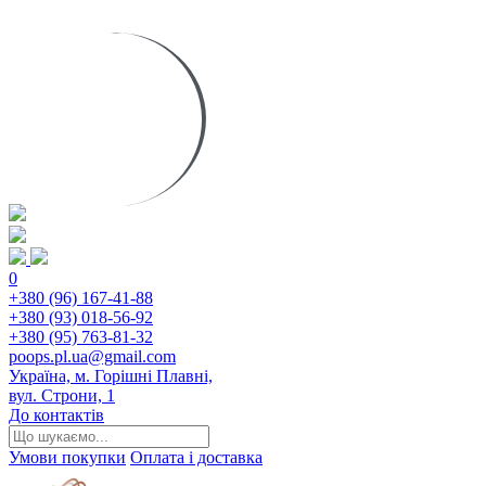
0
+380 (96) 167-41-88
+380 (93) 018-56-92
+380 (95) 763-81-32
poops.pl.ua@gmail.com
Україна, м. Горішні Плавні,
вул. Строни, 1
До контактів
Умови покупки
Оплата і доставка