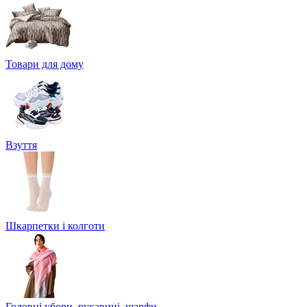
Товари для дому
Взуття
Шкарпетки і колготи
Головні убори, рукавиці, шарфи