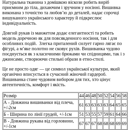
Натуральна тканина з домішкою віскози робить виріб
приємним до тіла, дихаючим і зручним у носінні. Вишивка
виконана з точністю та любов’ю до деталей, надає сорочці
вишуканого українського характеру й підкреслює
індивідуальність.
Довгий рукав із манжетом додає елегантності та робить
модель доречною як для повсякденного носіння, так і для
особливих подій. Злегка приталений силует гарно лягає по
фігурі, а м’яке полотно не сковує рухів. Вишиванка чудово
поєднується як з класичними брюками чи спідницями, так і з
джинсами, створюючи стильні образи в етно-стилі.
Це не просто одяг — це символ української культури, який
органічно вписується в сучасний жіночий гардероб.
Вишиванка стане чудовим вибором для тих, хто цінує
автентичність, комфорт і якість.
Розмір
44
46
48
50
52
54
56
58
А - Довжина вишиванки від плеча,
61
63
63
63
63
64
65
65
+/-2см
Б - Ширина по лінії грудей, +/-1см
51
53
55
57
59
61
64
66
В - Довжина рукава від горловини,
67
67
67
68
68
68
69
69
+/-1см