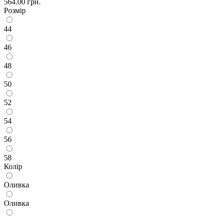
564.00 грн.
Розмір
44
46
48
50
52
54
56
58
Колір
Оливка
Оливка