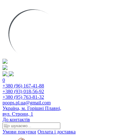
0
+380 (96) 167-41-88
+380 (93) 018-56-92
+380 (95) 763-81-32
poops.pl.ua@gmail.com
Україна, м. Горішні Плавні,
вул. Строни, 1
До контактів
Умови покупки
Оплата і доставка