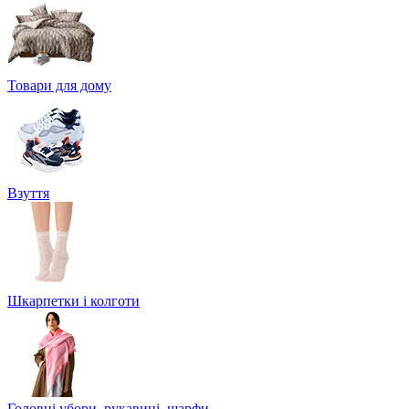
Товари для дому
Взуття
Шкарпетки і колготи
Головні убори, рукавиці, шарфи