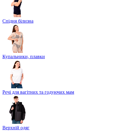
Спідня білизна
Купальники, плавки
Речі для вагітних та годуючих мам
Верхній одяг