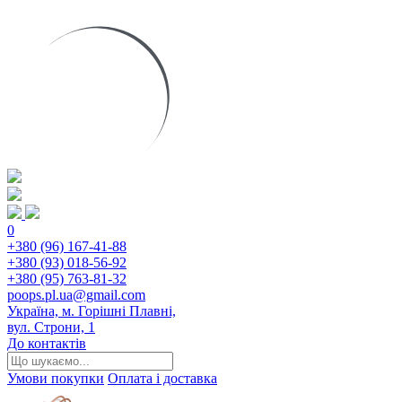
0
+380 (96) 167-41-88
+380 (93) 018-56-92
+380 (95) 763-81-32
poops.pl.ua@gmail.com
Україна, м. Горішні Плавні,
вул. Строни, 1
До контактів
Умови покупки
Оплата і доставка