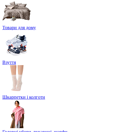
Товари для дому
Взуття
Шкарпетки і колготи
Головні убори, рукавиці, шарфи