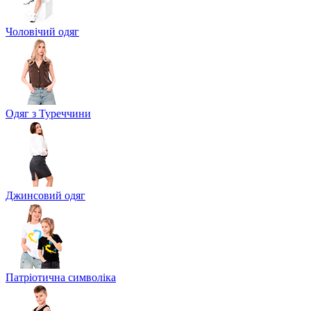
Чоловічий одяг
Одяг з Туреччини
Джинсовий одяг
Патріотична символіка