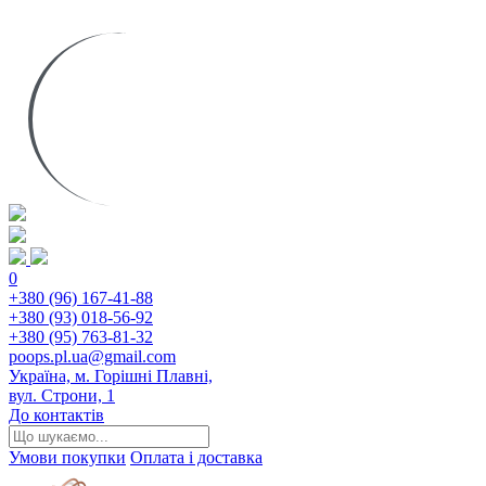
0
+380 (96) 167-41-88
+380 (93) 018-56-92
+380 (95) 763-81-32
poops.pl.ua@gmail.com
Україна, м. Горішні Плавні,
вул. Строни, 1
До контактів
Умови покупки
Оплата і доставка