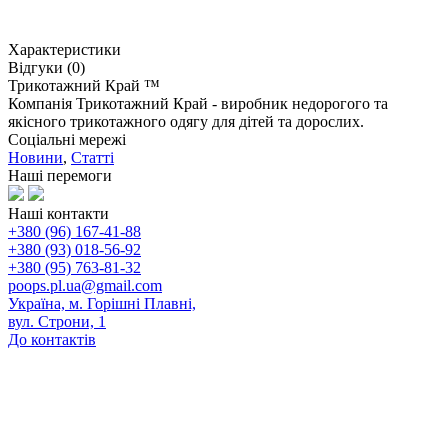
Характеристики
Відгуки (0)
Трикотажний Край ™
Компанія Трикотажний Край - виробник недорогого та
якісного трикотажного одягу для дітей та дорослих.
Соціальні мережі
Новини
,
Статті
Наші перемоги
Наші контакти
+380 (96) 167-41-88
+380 (93) 018-56-92
+380 (95) 763-81-32
poops.pl.ua@gmail.com
Україна, м. Горішні Плавні,
вул. Строни, 1
До контактів