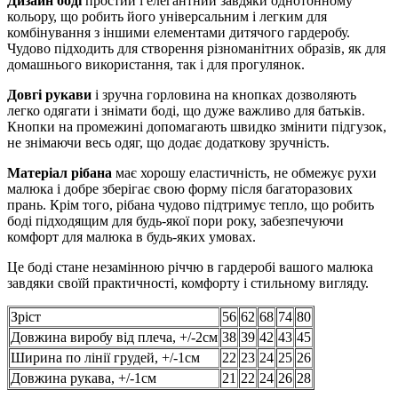
Дизайн боді
простий і елегантний завдяки однотонному
кольору, що робить його універсальним і легким для
комбінування з іншими елементами дитячого гардеробу.
Чудово підходить для створення різноманітних образів, як для
домашнього використання, так і для прогулянок.
Довгі рукави
і зручна горловина на кнопках дозволяють
легко одягати і знімати боді, що дуже важливо для батьків.
Кнопки на промежині допомагають швидко змінити підгузок,
не знімаючи весь одяг, що додає додаткову зручність.
Матеріал рібана
має хорошу еластичність, не обмежує рухи
малюка і добре зберігає свою форму після багаторазових
прань. Крім того, рібана чудово підтримує тепло, що робить
боді підходящим для будь-якої пори року, забезпечуючи
комфорт для малюка в будь-яких умовах.
Це боді стане незамінною річчю в гардеробі вашого малюка
завдяки своїй практичності, комфорту і стильному вигляду.
Зріст
56
62
68
74
80
Довжина виробу від плеча, +/-2см
38
39
42
43
45
Ширина по лінії грудей, +/-1см
22
23
24
25
26
Довжина рукава, +/-1см
21
22
24
26
28