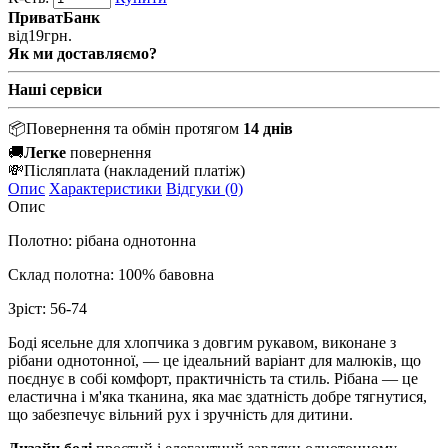
ПриватБанк
від
19
грн.
Як ми доставляємо?
Наші сервіси
📦
Повернення та обмін протягом
14 днів
🚚
Легке
повернення
💸
Післяплата
(накладений платіж)
Опис
Характеристики
Відгуки (0)
Опис
Полотно: рібана однотонна
Склад полотна: 100% бавовна
Зріст: 56-74
Боді ясельне для хлопчика з довгим рукавом, виконане з
рібани однотонної, — це ідеальний варіант для малюків, що
поєднує в собі комфорт, практичність та стиль. Рібана — це
еластична і м'яка тканина, яка має здатність добре тягнутися,
що забезпечує вільний рух і зручність для дитини.