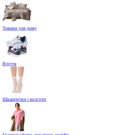
Товари для дому
Взуття
Шкарпетки і колготи
Головні убори, рукавиці, шарфи