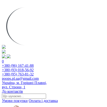
0
+380 (96) 167-41-88
+380 (93) 018-56-92
+380 (95) 763-81-32
poops.pl.ua@gmail.com
Україна, м. Горішні Плавні,
вул. Строни, 1
До контактів
Умови покупки
Оплата і доставка