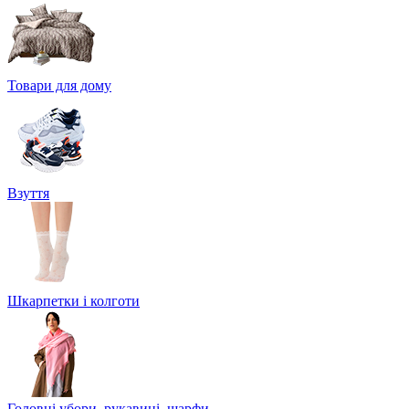
Товари для дому
Взуття
Шкарпетки і колготи
Головні убори, рукавиці, шарфи