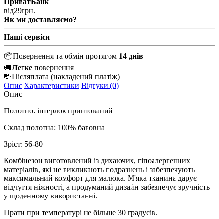
ПриватБанк
від
29
грн.
Як ми доставляємо?
Наші сервіси
📦
Повернення та обмін протягом
14 днів
🚚
Легке
повернення
💸
Післяплата
(накладений платіж)
Опис
Характеристики
Відгуки (0)
Опис
Полотно: інтерлок принтований
Склад полотна: 100% бавовна
Зріст: 56-80
Комбінезон виготовлений із дихаючих, гіпоалергенних
матеріалів, які не викликають подразнень і забезпечують
максимальний комфорт для малюка. М'яка тканина дарує
відчуття ніжності, а продуманий дизайн забезпечує зручність
у щоденному використанні.
Прати при температурі не більше 30 градусів.