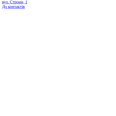
вул. Строни, 1
До контактів