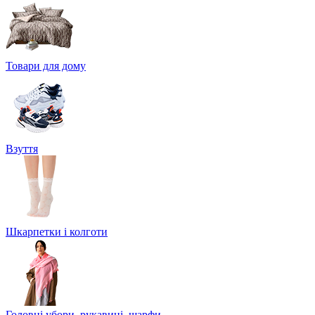
Товари для дому
Взуття
Шкарпетки і колготи
Головні убори, рукавиці, шарфи