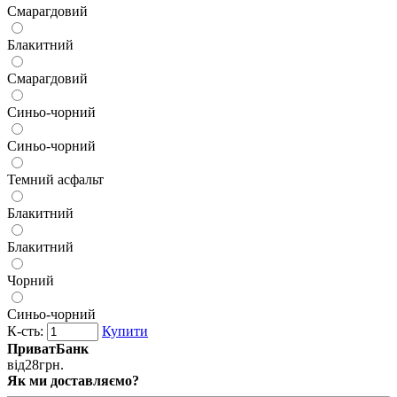
Смарагдовий
Блакитний
Смарагдовий
Синьо-чорний
Синьо-чорний
Темний асфальт
Блакитний
Блакитний
Чорний
Синьо-чорний
К-сть:
Купити
ПриватБанк
від
28
грн.
Як ми доставляємо?