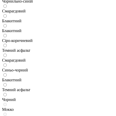
Чорнильно-синій
Смарагдовий
Блакитний
Блакитний
Сіро-коричневий
Темний асфальт
Смарагдовий
Синьо-чорний
Блакитний
Темний асфальт
Чорний
Мокко