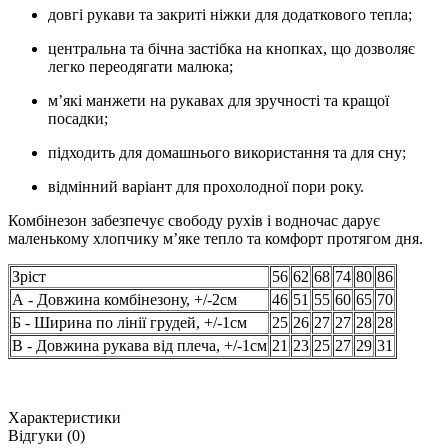
довгі рукави та закриті ніжки для додаткового тепла;
центральна та бічна застібка на кнопках, що дозволяє
легко переодягати малюка;
м’які манжети на рукавах для зручності та кращої
посадки;
підходить для домашнього використання та для сну;
відмінний варіант для прохолодної пори року.
Комбінезон забезпечує свободу рухів і водночас дарує
маленькому хлопчику м’яке тепло та комфорт протягом дня.
Зріст
56
62
68
74
80
86
А - Довжина комбінезону, +/-2см
46
51
55
60
65
70
Б - Ширина по лінії грудей, +/-1см
25
26
27
27
28
28
В - Довжина рукава від плеча, +/-1см
21
23
25
27
29
31
Характеристики
Відгуки (0)