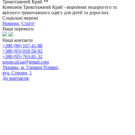
Трикотажний Край ™
Компанія Трикотажний Край - виробник недорогого та
якісного трикотажного одягу для дітей та дорослих.
Соціальні мережі
Новини
,
Статті
Наші перемоги
Наші контакти
+380 (96) 167-41-88
+380 (93) 018-56-92
+380 (95) 763-81-32
poops.pl.ua@gmail.com
Україна, м. Горішні Плавні,
вул. Строни, 1
До контактів