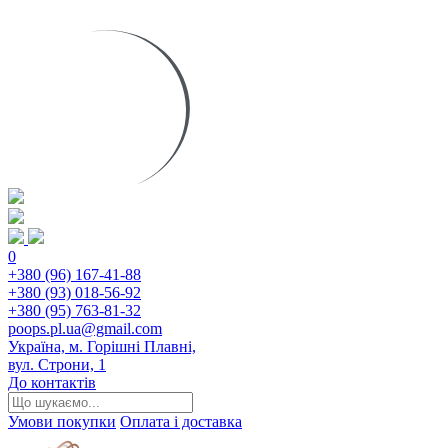
0
+380 (96) 167-41-88
+380 (93) 018-56-92
+380 (95) 763-81-32
poops.pl.ua@gmail.com
Україна, м. Горішні Плавні,
вул. Строни, 1
До контактів
Умови покупки
Оплата і доставка