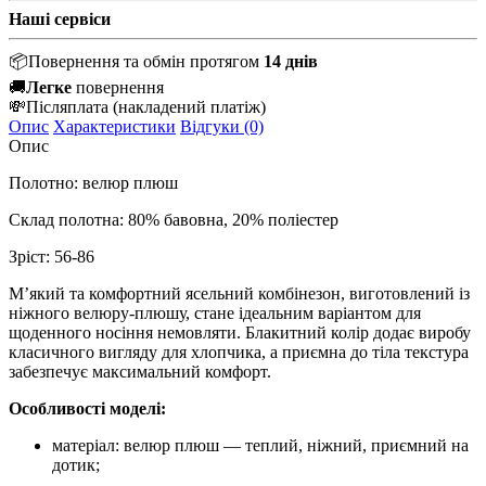
Наші сервіси
📦
Повернення та обмін протягом
14 днів
🚚
Легке
повернення
💸
Післяплата
(накладений платіж)
Опис
Характеристики
Відгуки (0)
Опис
Полотно: велюр плюш
Склад полотна: 80% бавовна, 20% поліестер
Зріст: 56-86
М’який та комфортний ясельний комбінезон, виготовлений із
ніжного велюру-плюшу, стане ідеальним варіантом для
щоденного носіння немовляти. Блакитний колір додає виробу
класичного вигляду для хлопчика, а приємна до тіла текстура
забезпечує максимальний комфорт.
Особливості моделі:
матеріал: велюр плюш — теплий, ніжний, приємний на
дотик;