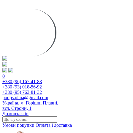
0
+380 (96) 167-41-88
+380 (93) 018-56-92
+380 (95) 763-81-32
poops.pl.ua@gmail.com
Україна, м. Горішні Плавні,
вул. Строни, 1
До контактів
Умови покупки
Оплата і доставка