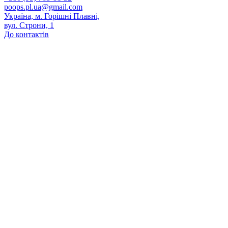
poops.pl.ua@gmail.com
Україна, м. Горішні Плавні,
вул. Строни, 1
До контактів