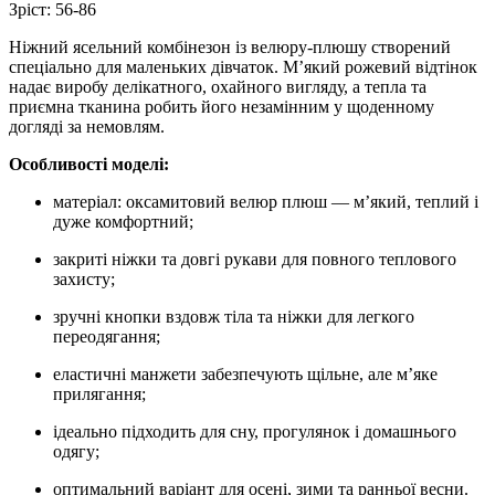
Зріст: 56-86
Ніжний ясельний комбінезон із велюру-плюшу створений
спеціально для маленьких дівчаток. М’який рожевий відтінок
надає виробу делікатного, охайного вигляду, а тепла та
приємна тканина робить його незамінним у щоденному
догляді за немовлям.
Особливості моделі:
матеріал: оксамитовий велюр плюш — м’який, теплий і
дуже комфортний;
закриті ніжки та довгі рукави для повного теплового
захисту;
зручні кнопки вздовж тіла та ніжки для легкого
переодягання;
еластичні манжети забезпечують щільне, але м’яке
прилягання;
ідеально підходить для сну, прогулянок і домашнього
одягу;
оптимальний варіант для осені, зими та ранньої весни.