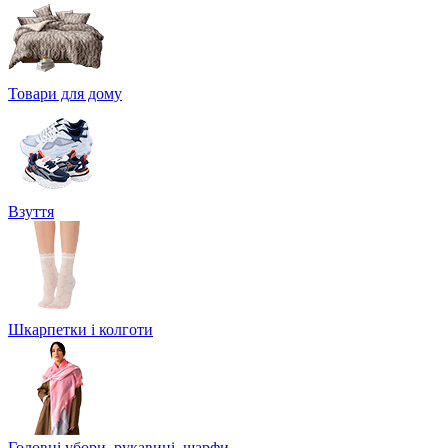
Товари для дому
Взуття
Шкарпетки і колготи
Головні убори, рукавиці, шарфи