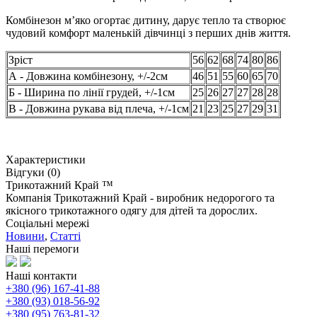
Комбінезон м’яко огортає дитину, дарує тепло та створює
чудовий комфорт маленькій дівчинці з перших днів життя.
Зріст
56
62
68
74
80
86
А - Довжина комбінезону, +/-2см
46
51
55
60
65
70
Б - Ширина по лінії грудей, +/-1см
25
26
27
27
28
28
В - Довжина рукава від плеча, +/-1см
21
23
25
27
29
31
Характеристики
Відгуки (0)
Трикотажний Край ™
Компанія Трикотажний Край - виробник недорогого та
якісного трикотажного одягу для дітей та дорослих.
Соціальні мережі
Новини
,
Статті
Наші перемоги
Наші контакти
+380 (96) 167-41-88
+380 (93) 018-56-92
+380 (95) 763-81-32