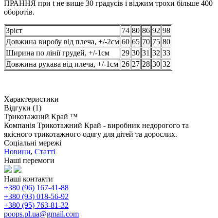
ПРАННЯ при t не вище 30 градусів і віджим трохи більше 400
оборотів.
Зріст
74
80
86
92
98
Довжина виробу від плеча, +/-2см
60
65
70
75
80
Ширина по лінії грудей, +/-1см
29
30
31
32
33
Довжина рукава від плеча, +/-1см
26
27
28
30
32
Характеристики
Відгуки (1)
Трикотажний Край ™
Компанія Трикотажний Край - виробник недорогого та
якісного трикотажного одягу для дітей та дорослих.
Соціальні мережі
Новини
,
Статті
Наші перемоги
Наші контакти
+380 (96) 167-41-88
+380 (93) 018-56-92
+380 (95) 763-81-32
poops.pl.ua@gmail.com