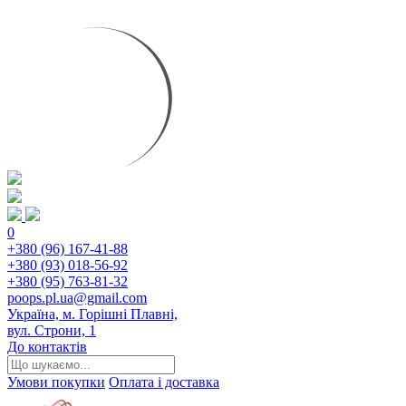
0
+380 (96) 167-41-88
+380 (93) 018-56-92
+380 (95) 763-81-32
poops.pl.ua@gmail.com
Україна, м. Горішні Плавні,
вул. Строни, 1
До контактів
Умови покупки
Оплата і доставка