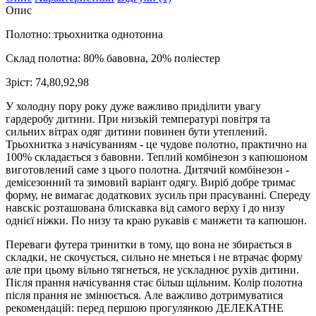
Опис
Полотно: трьохнитка однотонна
Склад полотна: 80% бавовна, 20% поліестер
Зріст: 74,80,92,98
У холодну пору року дуже важливо приділити увагу
гардеробу дитини. При низькій температурі повітря та
сильних вітрах одяг дитини повинен бути утеплений.
Трьохнитка з начісуванням - це чудове полотно, практично на
100% складається з бавовни. Теплий комбінезон з капюшоном
виготовлений саме з цього полотна. Дитячий комбінезон -
демісезонний та зимовий варіант одягу. Виріб добре тримає
форму, не вимагає додаткових зусиль при прасуванні. Спереду
навскіс розташована блискавка від самого верху і до низу
однієї ніжки. По низу та краю рукавів є манжети та капюшон.
Переваги футера тринитки в тому, що вона не збирається в
складки, не скочується, сильно не мнеться і не втрачає форму
але при цьому вільно тягнеться, не ускладнює рухів дитини.
Після прання начісування стає більш щільним. Колір полотна
після прання не змінюється. Але важливо дотримуватися
рекомендацій: перед першою прогулянкою ДЕЛЕКАТНЕ