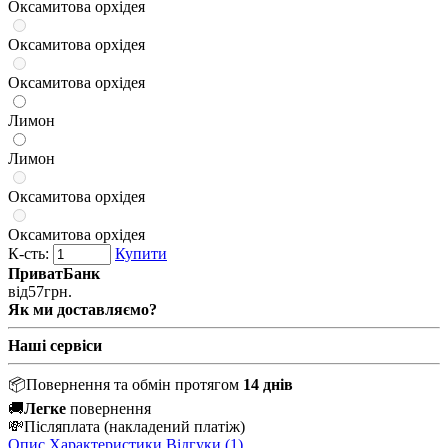
Оксамитова орхідея
Оксамитова орхідея
Оксамитова орхідея
Лимон
Лимон
Оксамитова орхідея
Оксамитова орхідея
К-сть:
Купити
ПриватБанк
від
57
грн.
Як ми доставляємо?
Наші сервіси
📦
Повернення та обмін протягом
14 днів
🚚
Легке
повернення
💸
Післяплата
(накладений платіж)
Опис
Характеристики
Відгуки (1)