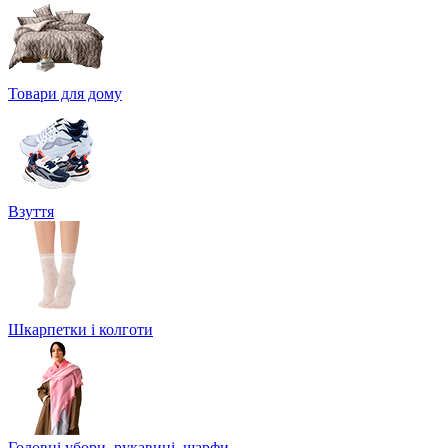
Товари для дому
Взуття
Шкарпетки і колготи
Головні убори, рукавиці, шарфи