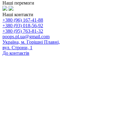
Наші перемоги
Наші контакти
+380 (96) 167-41-88
+380 (93) 018-56-92
+380 (95) 763-81-32
poops.pl.ua@gmail.com
Україна, м. Горішні Плавні,
вул. Строни, 1
До контактів