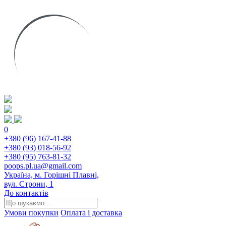
0
+380 (96) 167-41-88
+380 (93) 018-56-92
+380 (95) 763-81-32
poops.pl.ua@gmail.com
Україна, м. Горішні Плавні,
вул. Строни, 1
До контактів
Умови покупки
Оплата і доставка