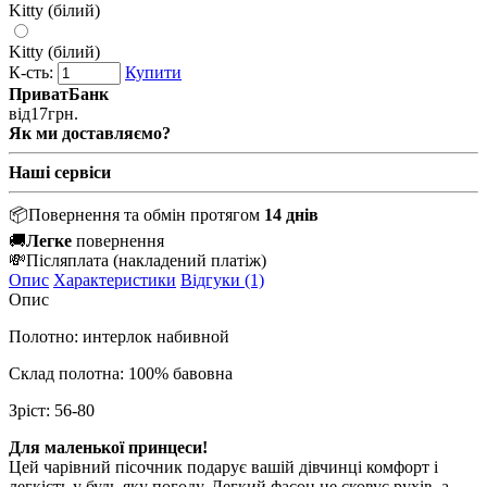
Kitty (білий)
Kitty (білий)
К-сть:
Купити
ПриватБанк
від
17
грн.
Як ми доставляємо?
Наші сервіси
📦
Повернення та обмін протягом
14 днів
🚚
Легке
повернення
💸
Післяплата
(накладений платіж)
Опис
Характеристики
Відгуки (1)
Опис
Полотно: интерлок набивной
Склад полотна: 100% бавовна
Зріст: 56-80
Для маленької принцеси!
Цей чарівний пісочник подарує вашій дівчинці комфорт і
легкість у будь-яку погоду. Легкий фасон не сковує рухів, а