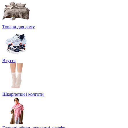
Товари для дому
Взуття
Шкарпетки і колготи
Головні убори, рукавиці, шарфи