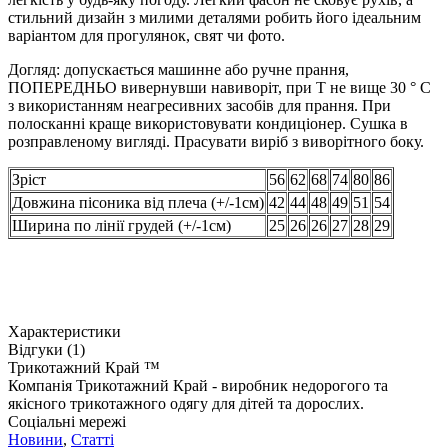
стильний дизайн з милими деталями робить його ідеальним
варіантом для прогулянок, свят чи фото.
Догляд: допускається машинне або ручне прання,
ПОПЕРЕДНЬО вивернувши навиворіт, при Т не вище 30 ° С
з використанням неагресивних засобів для прання. При
полосканні краще використовувати кондиціонер. Сушка в
розправленому вигляді. Прасувати виріб з виворітного боку.
Зріст
56
62
68
74
80
86
Довжина пісоника від плеча (+/-1см)
42
44
48
49
51
54
Ширина по лінії грудей (+/-1см)
25
26
26
27
28
29
Характеристики
Відгуки (1)
Трикотажний Край ™
Компанія Трикотажний Край - виробник недорогого та
якісного трикотажного одягу для дітей та дорослих.
Соціальні мережі
Новини
,
Статті