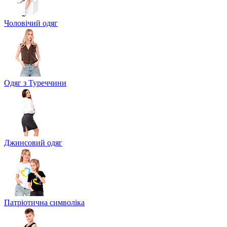
Чоловічий одяг
Одяг з Туреччини
Джинсовий одяг
Патріотична символіка