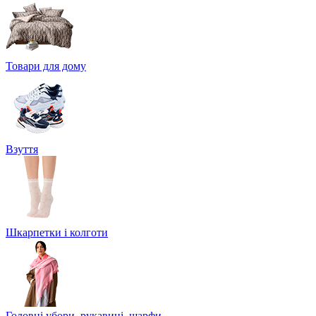
Товари для дому
Взуття
Шкарпетки і колготи
Головні убори, рукавиці, шарфи