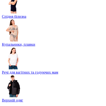
Спідня білизна
Купальники, плавки
Речі для вагітних та годуючих мам
Верхній одяг