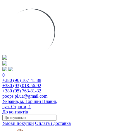
0
+380 (96) 167-41-88
+380 (93) 018-56-92
+380 (95) 763-81-32
poops.pl.ua@gmail.com
Україна, м. Горішні Плавні,
вул. Строни, 1
До контактів
Умови покупки
Оплата і доставка