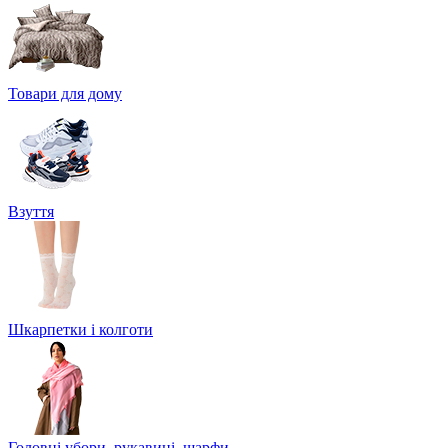
Товари для дому
Взуття
Шкарпетки і колготи
Головні убори, рукавиці, шарфи