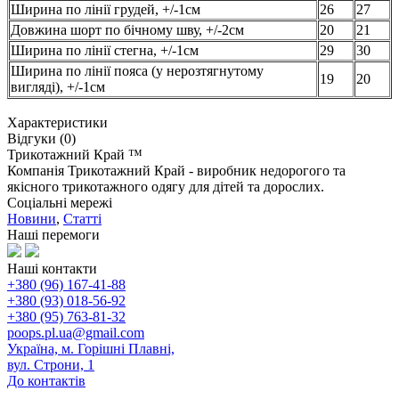
Ширина по лінії грудей, +/-1см
26
27
Довжина шорт по бічному шву, +/-2см
20
21
Ширина по лінії стегна, +/-1см
29
30
Ширина по лінії пояса (
у нерозтягнутому
19
20
вигляді
), +/-1см
Характеристики
Відгуки (0)
Трикотажний Край ™
Компанія Трикотажний Край - виробник недорогого та
якісного трикотажного одягу для дітей та дорослих.
Соціальні мережі
Новини
,
Статті
Наші перемоги
Наші контакти
+380 (96) 167-41-88
+380 (93) 018-56-92
+380 (95) 763-81-32
poops.pl.ua@gmail.com
Україна, м. Горішні Плавні,
вул. Строни, 1
До контактів