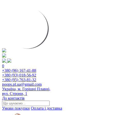
0
+380 (96) 167-41-88
+380 (93) 018-56-92
+380 (95) 763-81-32
poops.pl.ua@gmail.com
Україна, м. Горішні Плавні,
вул. Строни, 1
До контактів
Умови покупки
Оплата і доставка