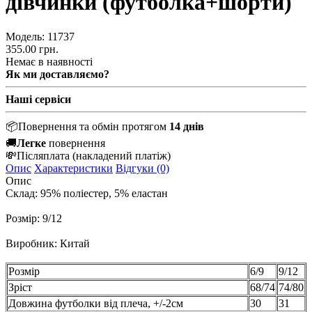
дівчинки (футболка+шорти)
Модель:
11737
355.00 грн.
Немає в наявності
Як ми доставляємо?
Наші сервіси
📦
Повернення та обмін протягом
14 днів
🚚
Легке
повернення
💸
Післяплата
(накладений платіж)
Опис
Характеристики
Відгуки (0)
Опис
Склад: 95% поліестер, 5% еластан
Розмір: 9/12
Виробник: Китай
Розмір
6/9
9/12
Зріст
68/74
74/80
Довжина футболки від плеча, +/-2см
30
31