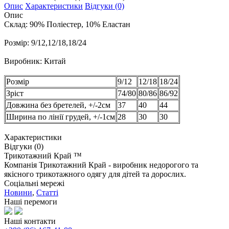
Опис
Характеристики
Відгуки (0)
Опис
Склад: 90% Поліестер, 10% Еластан
Розмір: 9/12,12/18,18/24
Виробник: Китай
Розмір
9/12
12/18
18/24
Зріст
74/80
80/86
86/92
Довжина без бретелей, +/-2см
37
40
44
Ширина по лінії грудей, +/-1см
28
30
30
Характеристики
Відгуки (0)
Трикотажний Край ™
Компанія Трикотажний Край - виробник недорогого та
якісного трикотажного одягу для дітей та дорослих.
Соціальні мережі
Новини
,
Статті
Наші перемоги
Наші контакти