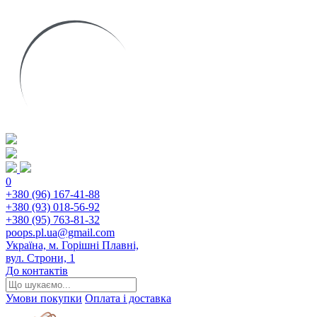
0
+380 (96) 167-41-88
+380 (93) 018-56-92
+380 (95) 763-81-32
poops.pl.ua@gmail.com
Україна, м. Горішні Плавні,
вул. Строни, 1
До контактів
Умови покупки
Оплата і доставка