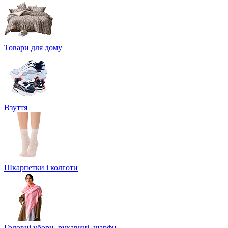
Товари для дому
Взуття
Шкарпетки і колготи
Головні убори, рукавиці, шарфи