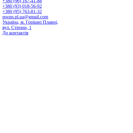
+380 (96) 167-41-88
+380 (93) 018-56-92
+380 (95) 763-81-32
poops.pl.ua@gmail.com
Україна, м. Горішні Плавні,
вул. Строни, 1
До контактів