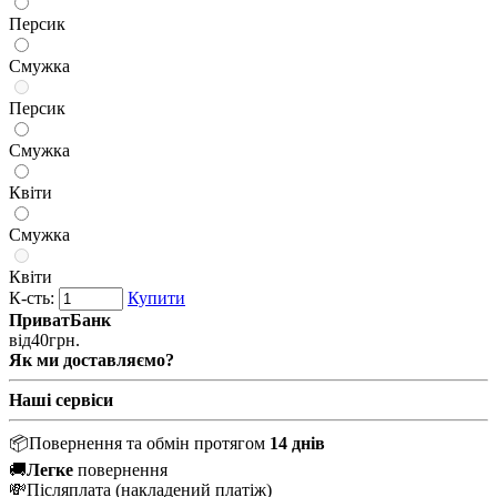
Персик
Смужка
Персик
Смужка
Квіти
Смужка
Квіти
К-сть:
Купити
ПриватБанк
від
40
грн.
Як ми доставляємо?
Наші сервіси
📦
Повернення та обмін протягом
14 днів
🚚
Легке
повернення
💸
Післяплата
(накладений платіж)