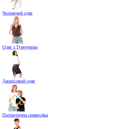
Чоловічий одяг
Одяг з Туреччини
Джинсовий одяг
Патріотична символіка