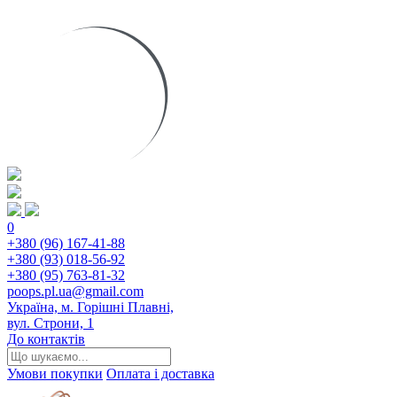
0
+380 (96) 167-41-88
+380 (93) 018-56-92
+380 (95) 763-81-32
poops.pl.ua@gmail.com
Україна, м. Горішні Плавні,
вул. Строни, 1
До контактів
Умови покупки
Оплата і доставка