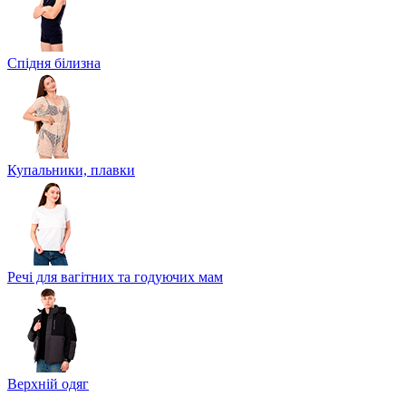
Спідня білизна
Купальники, плавки
Речі для вагітних та годуючих мам
Верхній одяг