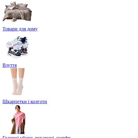
Товари для дому
Взуття
Шкарпетки і колготи
Головні убори, рукавиці, шарфи