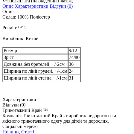
💸
Післяплата
(накладений платіж)
Опис
Характеристики
Відгуки (0)
Опис
Склад: 100% Поліестер
Розмір: 9/12
Виробник: Китай
Розмір
9/12
Зріст
74/80
Довжина без бретелей, +/-2см
36
Ширина по лінії грудей, +/-1см
24
Ширина по лінії стегна, +/-1см
31
Характеристики
Відгуки (0)
Трикотажний Край ™
Компанія Трикотажний Край - виробник недорогого та
якісного трикотажного одягу для дітей та дорослих.
Соціальні мережі
Новини
,
Статті