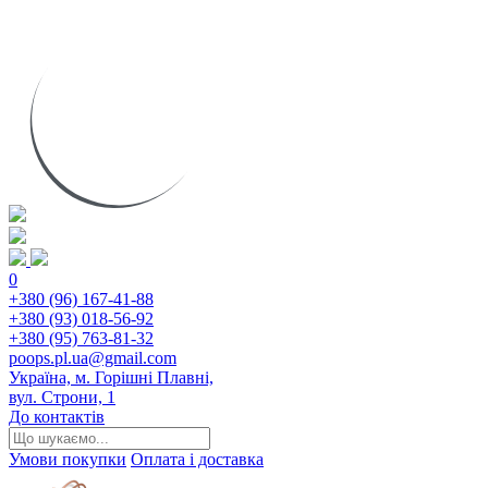
0
+380 (96) 167-41-88
+380 (93) 018-56-92
+380 (95) 763-81-32
poops.pl.ua@gmail.com
Україна, м. Горішні Плавні,
вул. Строни, 1
До контактів
Умови покупки
Оплата і доставка