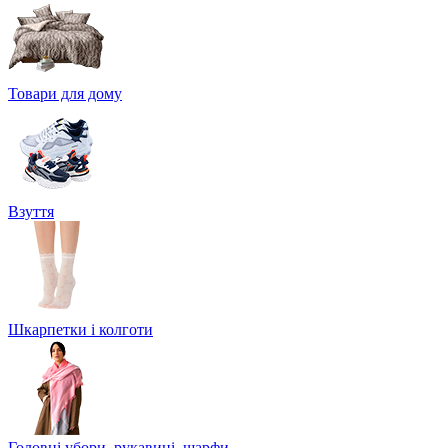
Товари для дому
Взуття
Шкарпетки і колготи
Головні убори, рукавиці, шарфи