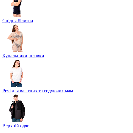
Спідня білизна
Купальники, плавки
Речі для вагітних та годуючих мам
Верхній одяг