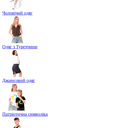
Чоловічий одяг
Одяг з Туреччини
Джинсовий одяг
Патріотична символіка