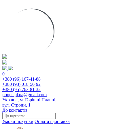
0
+380 (96) 167-41-88
+380 (93) 018-56-92
+380 (95) 763-81-32
poops.pl.ua@gmail.com
Україна, м. Горішні Плавні,
вул. Строни, 1
До контактів
Умови покупки
Оплата і доставка