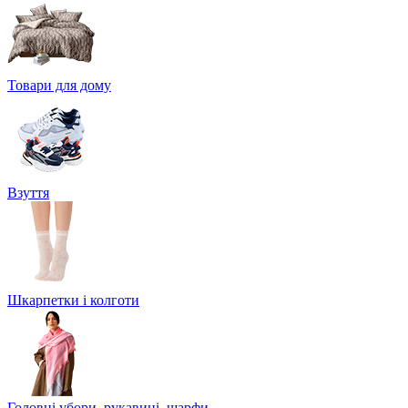
Товари для дому
Взуття
Шкарпетки і колготи
Головні убори, рукавиці, шарфи