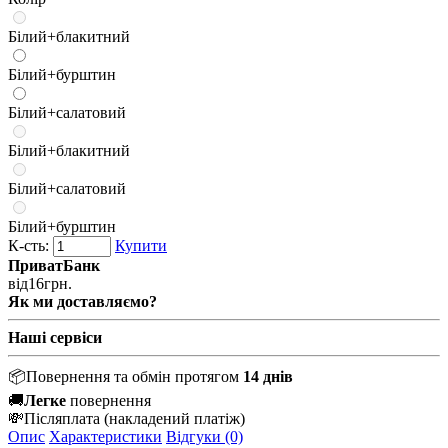
Білий+блакитний
Білий+бурштин
Білий+салатовий
Білий+блакитний
Білий+салатовий
Білий+бурштин
К-сть:
Купити
ПриватБанк
від
16
грн.
Як ми доставляємо?
Наші сервіси
📦
Повернення та обмін протягом
14 днів
🚚
Легке
повернення
💸
Післяплата
(накладений платіж)
Опис
Характеристики
Відгуки (0)