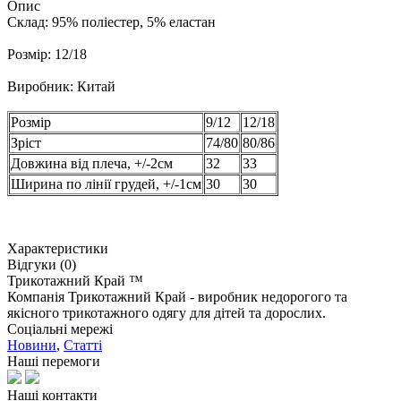
Опис
Склад: 95% поліестер, 5% еластан
Розмір: 12/18
Виробник: Китай
Розмір
9/12
12/18
Зріст
74/80
80/86
Довжина від плеча, +/-2см
32
33
Ширина по лінії грудей, +/-1см
30
30
Характеристики
Відгуки (0)
Трикотажний Край ™
Компанія Трикотажний Край - виробник недорогого та
якісного трикотажного одягу для дітей та дорослих.
Соціальні мережі
Новини
,
Статті
Наші перемоги
Наші контакти