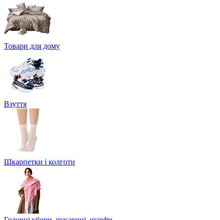
Товари для дому
Взуття
Шкарпетки і колготи
Головні убори, рукавиці, шарфи