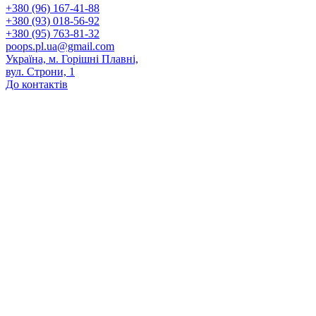
+380 (96) 167-41-88
+380 (93) 018-56-92
+380 (95) 763-81-32
poops.pl.ua@gmail.com
Україна, м. Горішні Плавні,
вул. Строни, 1
До контактів