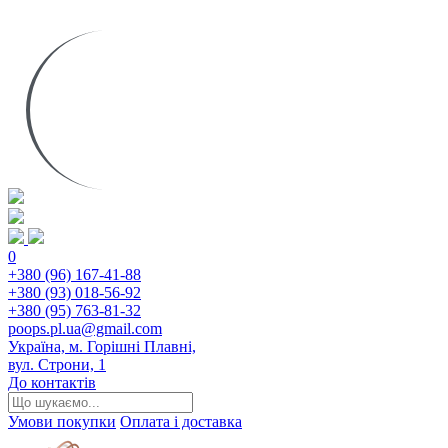
0
+380 (96) 167-41-88
+380 (93) 018-56-92
+380 (95) 763-81-32
poops.pl.ua@gmail.com
Україна, м. Горішні Плавні,
вул. Строни, 1
До контактів
Умови покупки
Оплата і доставка