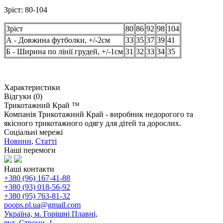
Зріст: 80-104
Зріст
80
86
92
98
104
А - Довжина футболки, +/-2см
33
35
37
39
41
Б - Ширина по лінії грудей, +/-1см
31
32
33
34
35
Характеристики
Відгуки (0)
Трикотажний Край ™
Компанія Трикотажний Край - виробник недорогого та
якісного трикотажного одягу для дітей та дорослих.
Соціальні мережі
Новини
,
Статті
Наші перемоги
Наші контакти
+380 (96) 167-41-88
+380 (93) 018-56-92
+380 (95) 763-81-32
poops.pl.ua@gmail.com
Україна, м. Горішні Плавні,
вул. Строни, 1