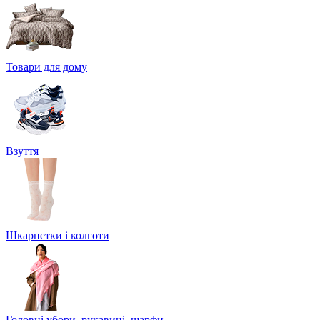
Товари для дому
Взуття
Шкарпетки і колготи
Головні убори, рукавиці, шарфи