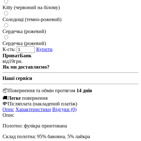
Kitty (червоний на білому)
Солодощі (темно-рожевий)
Сердечка (рожевий)
Сердечка (рожевий)
К-сть:
Купити
ПриватБанк
від
19
грн.
Як ми доставляємо?
Наші сервіси
📦
Повернення та обмін протягом
14 днів
🚚
Легке
повернення
💸
Післяплата
(накладений платіж)
Опис
Характеристики
Відгуки (0)
Опис
Полотно: фулікра принтована
Склад полотна: 95% бавовна, 5% лайкра