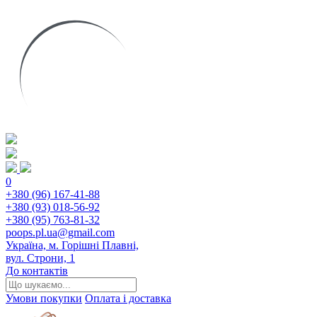
0
+380 (96) 167-41-88
+380 (93) 018-56-92
+380 (95) 763-81-32
poops.pl.ua@gmail.com
Україна, м. Горішні Плавні,
вул. Строни, 1
До контактів
Умови покупки
Оплата і доставка