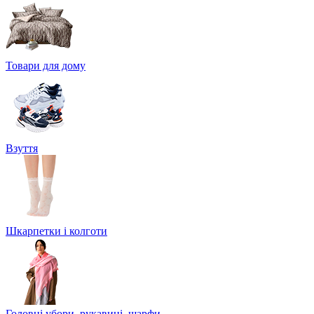
Товари для дому
Взуття
Шкарпетки і колготи
Головні убори, рукавиці, шарфи