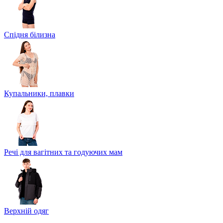
Спідня білизна
Купальники, плавки
Речі для вагітних та годуючих мам
Верхній одяг