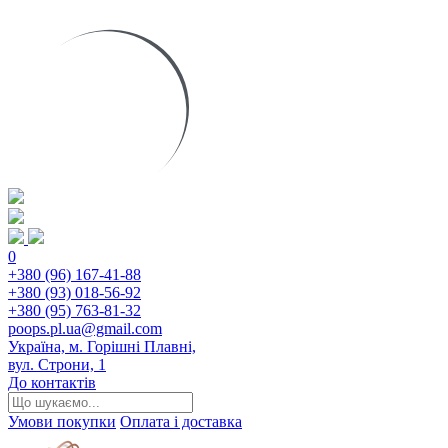
0
+380 (96) 167-41-88
+380 (93) 018-56-92
+380 (95) 763-81-32
poops.pl.ua@gmail.com
Україна, м. Горішні Плавні,
вул. Строни, 1
До контактів
Умови покупки
Оплата і доставка