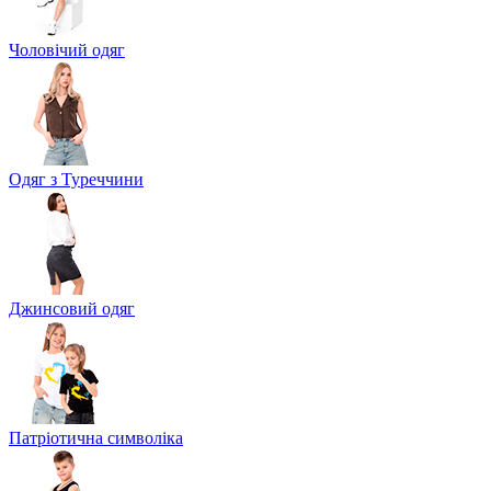
Чоловічий одяг
Одяг з Туреччини
Джинсовий одяг
Патріотична символіка