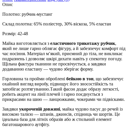
Опис
Полотно: рубчик-мустанг
Склад полотна: 65% поліестер, 30% віскоза, 5% еластан
Розмір: 42-48
Майка виготовляється з
еластичного трикотажу рубчик
,
який не лише гарно облягає фігуру, а й забезпечує комфорт під
час носіння. Матеріал м’який, приємний до тіла, не викликає
подразнень і дозволяє шкірі дихати навіть у спекотну погоду.
Щільна фактура тканини не просвічується, а завдяки
додаванню еластану — чудово зберігає форму.
Горловина та пройми оброблені
бейкою в тон
, що забезпечує
охайний вигляд виробу, підвищує його зносостійкість та
запобігає розтягуванню.Такий фасон додає образу легкості,
робить акцент на лінії плечей і гарно поєднується з
прикрасами на шию — ланцюжками, чокерами чи підвісками.
Завдяки
укороченій довжині
, майка чудово пасує до речей із
високою талією — штанів, джинсів, спідниць чи шортів. Це
ідеальна база для літніх образів або ж стильний елемент
багатошарового аутфіту.