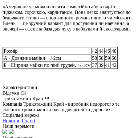
«Американку» можна носити самостійно або в парі з
піджаком, сорочкою, кардиганом. Вона легко адаптується до
будь-якого стилю — спортивного, романтичного чи міського.
Вдень — це зручний варіант для прогулянки чи навчання, а
ввечері — ефектна база для луку з каблуками й аксесуарами.
Розмір
42
44
46
48
А - Довжина майки, +/-2см
58
58
59
60
Б - Ширина майки по лінії грудей, +/-1см
37
39
41
42
Характеристики
Відгуки (3)
Трикотажний Край ™
Компанія Трикотажний Край - виробник недорогого та
якісного трикотажного одягу для дітей та дорослих.
Соціальні мережі
Новини
,
Статті
Наші перемоги
Наші контакти