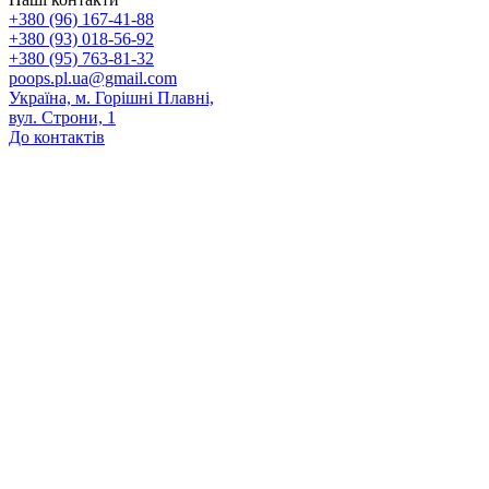
+380 (96) 167-41-88
+380 (93) 018-56-92
+380 (95) 763-81-32
poops.pl.ua@gmail.com
Україна, м. Горішні Плавні,
вул. Строни, 1
До контактів