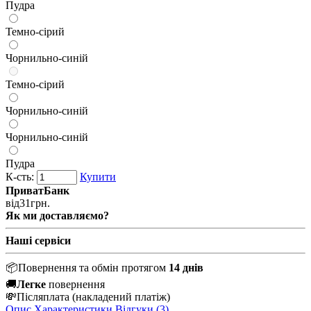
Пудра
Темно-сірий
Чорнильно-синій
Темно-сірий
Чорнильно-синій
Чорнильно-синій
Пудра
К-сть:
Купити
ПриватБанк
від
31
грн.
Як ми доставляємо?
Наші сервіси
📦
Повернення та обмін протягом
14 днів
🚚
Легке
повернення
💸
Післяплата
(накладений платіж)
Опис
Характеристики
Відгуки (3)