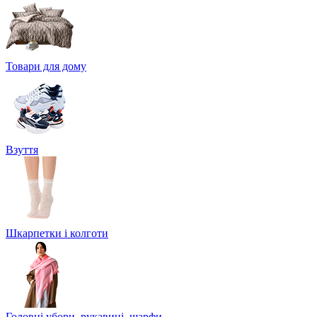
Товари для дому
Взуття
Шкарпетки і колготи
Головні убори, рукавиці, шарфи