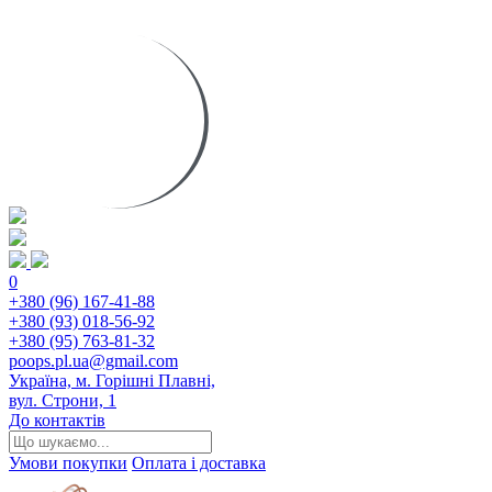
0
+380 (96) 167-41-88
+380 (93) 018-56-92
+380 (95) 763-81-32
poops.pl.ua@gmail.com
Україна, м. Горішні Плавні,
вул. Строни, 1
До контактів
Умови покупки
Оплата і доставка