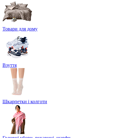
Товари для дому
Взуття
Шкарпетки і колготи
Головні убори, рукавиці, шарфи