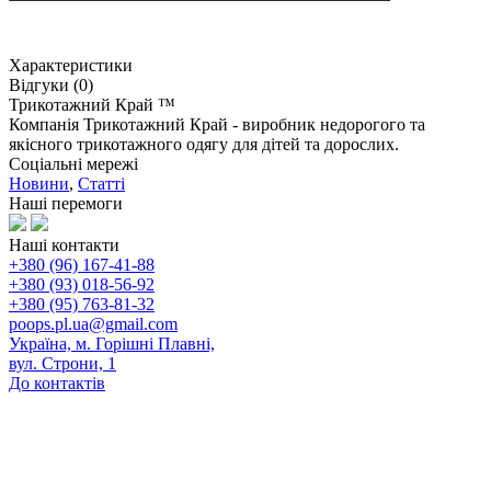
Характеристики
Відгуки (0)
Трикотажний Край ™
Компанія Трикотажний Край - виробник недорогого та
якісного трикотажного одягу для дітей та дорослих.
Соціальні мережі
Новини
,
Статті
Наші перемоги
Наші контакти
+380 (96) 167-41-88
+380 (93) 018-56-92
+380 (95) 763-81-32
poops.pl.ua@gmail.com
Україна, м. Горішні Плавні,
вул. Строни, 1
До контактів