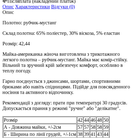
💸
Післяплата
(накладений платіж)
Опис
Характеристики
Відгуки (0)
Опис
Полотно: рубчик-мустанг
Склад полотна: 65% поліестер, 30% віскоза, 5% еластан
Розмір: 42,44
Майка-американка жіноча виготовлена з трикотажного
легкого полотна – рубчик-мустанг. Майка має комір-стійку.
Вільний та зручний крій забезпечує комфорт, особливо в
теплу погоду.
Гарно поєднується з джинсами, шортами, спортивними
брюками або навіть спідницями. Підійде для повсякденного
носіння та активного відпочинку.
Рекомендації з догляду: прати при температурі 30 градусів.
Допускається прання у режимі "ручне" або "делікатне".
Розмір
42
44
46
48
50
А - Довжина майки, +/-2см
57
57
58
58
59
Б - Ширина по лінії грудей, +/-1см
38
39
41
43
44