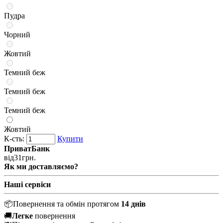
Пудра
Чорний
Жовтий
Темний беж
Темний беж
Темний беж
Жовтий
К-сть:
Купити
ПриватБанк
від
31
грн.
Як ми доставляємо?
Наші сервіси
📦
Повернення та обмін протягом
14 днів
🚚
Легке
повернення