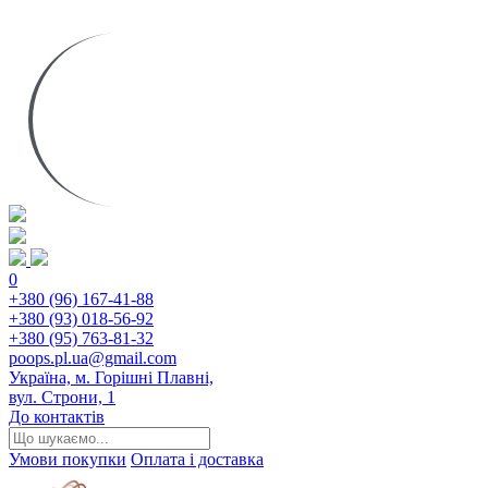
0
+380 (96) 167-41-88
+380 (93) 018-56-92
+380 (95) 763-81-32
poops.pl.ua@gmail.com
Україна, м. Горішні Плавні,
вул. Строни, 1
До контактів
Умови покупки
Оплата і доставка