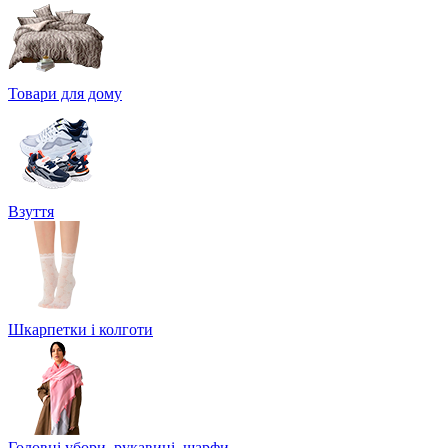
Товари для дому
Взуття
Шкарпетки і колготи
Головні убори, рукавиці, шарфи