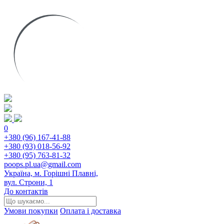
0
+380 (96) 167-41-88
+380 (93) 018-56-92
+380 (95) 763-81-32
poops.pl.ua@gmail.com
Україна, м. Горішні Плавні,
вул. Строни, 1
До контактів
Умови покупки
Оплата і доставка