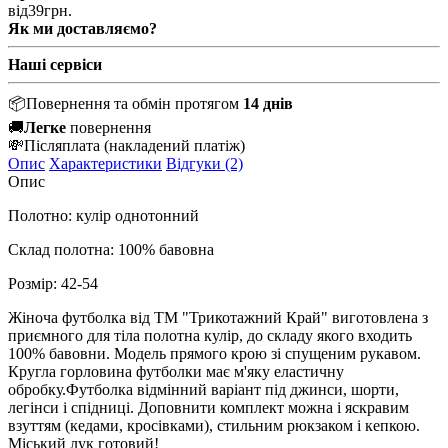
від
39
грн.
Як ми доставляємо?
Наші сервіси
📦
Повернення та обмін протягом
14 днів
🚚
Легке
повернення
💸
Післяплата
(накладений платіж)
Опис
Характеристики
Відгуки (2)
Опис
Полотно: кулір однотонний
Склад полотна: 100% бавовна
Розмір: 42-54
Жіноча футболка від ТМ "Трикотажний Край" виготовлена ​​з
приємного для тіла полотна кулір, до складу якого входить
100% бавовни. Модель прямого крою зі спущеним рукавом.
Кругла горловина футболки має м'яку еластичну
обробку.
Футболка відмінний варіант під джинси, шорти,
легінси і спідниці. Доповнити комплект можна і яскравим
взуттям (кедами, кросівками), стильним рюкзаком і кепкою.
Міський лук готовий!