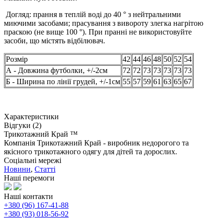
Догляд: прання в теплій воді до 40 ° з нейтральними
миючими засобами; прасування з вивороту злегка нагрітою
праскою (не вище 100 °). При пранні не використовуйте
засоби, що містять відбілювач.
Розмір
42
44
46
48
50
52
54
А - Довжина футболки, +/-2см
72
72
73
73
73
73
73
Б - Ширина по лінії грудей, +/-1см
55
57
59
61
63
65
67
Характеристики
Відгуки (2)
Трикотажний Край ™
Компанія Трикотажний Край - виробник недорогого та
якісного трикотажного одягу для дітей та дорослих.
Соціальні мережі
Новини
,
Статті
Наші перемоги
Наші контакти
+380 (96) 167-41-88
+380 (93) 018-56-92