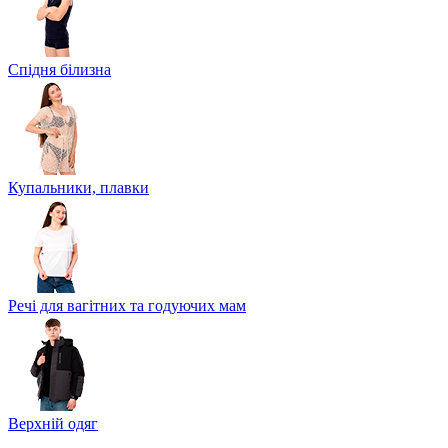
Спідня білизна
Купальники, плавки
Речі для вагітних та годуючих мам
Верхній одяг