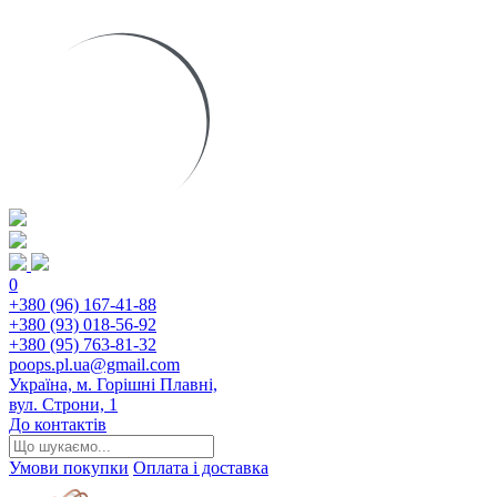
0
+380 (96) 167-41-88
+380 (93) 018-56-92
+380 (95) 763-81-32
poops.pl.ua@gmail.com
Україна, м. Горішні Плавні,
вул. Строни, 1
До контактів
Умови покупки
Оплата і доставка