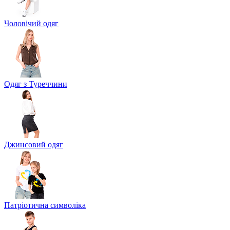
Чоловічий одяг
Одяг з Туреччини
Джинсовий одяг
Патріотична символіка