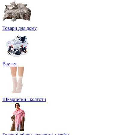
Товари для дому
Взуття
Шкарпетки і колготи
Головні убори, рукавиці, шарфи