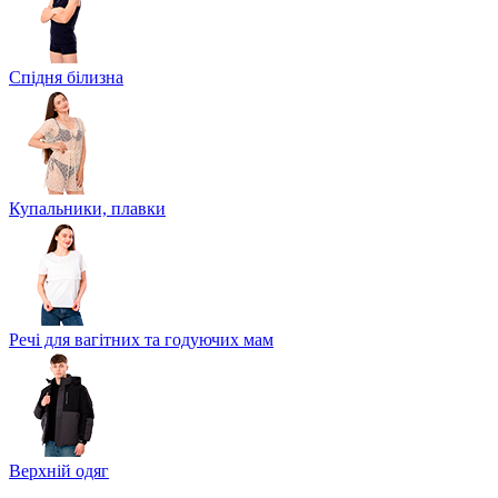
Спідня білизна
Купальники, плавки
Речі для вагітних та годуючих мам
Верхній одяг