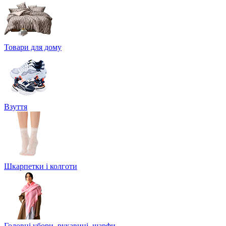
Товари для дому
Взуття
Шкарпетки і колготи
Головні убори, рукавиці, шарфи