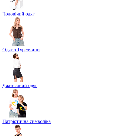
Чоловічий одяг
Одяг з Туреччини
Джинсовий одяг
Патріотична символіка