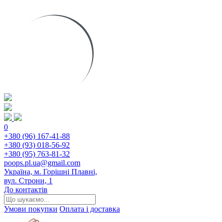
0
+380 (96) 167-41-88
+380 (93) 018-56-92
+380 (95) 763-81-32
poops.pl.ua@gmail.com
Україна, м. Горішні Плавні,
вул. Строни, 1
До контактів
Умови покупки
Оплата і доставка