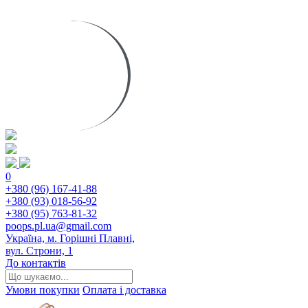
0
+380 (96) 167-41-88
+380 (93) 018-56-92
+380 (95) 763-81-32
poops.pl.ua@gmail.com
Україна, м. Горішні Плавні,
вул. Строни, 1
До контактів
Умови покупки
Оплата і доставка