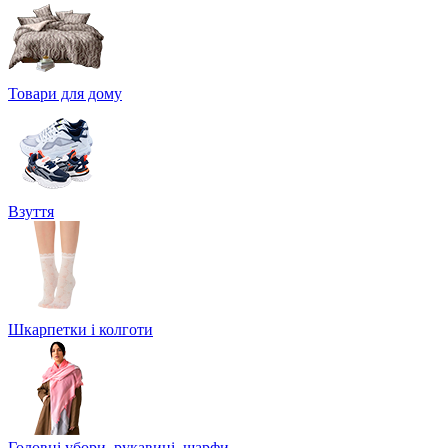
Товари для дому
Взуття
Шкарпетки і колготи
Головні убори, рукавиці, шарфи