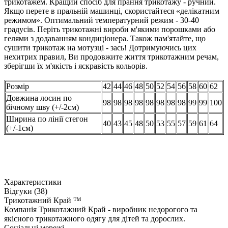
трикотажем. Кращий спосіб для прання трикотажу - ручний.
Якщо перете в пральній машинці, скористайтеся «делікатним
режимом». Оптимальний температурний режим - 30-40
градусів. Періть трикотажні вироби м'якими порошками або
гелями з додаванням кондиціонера. Також пам'ятайте, що
сушити трикотаж на мотузці - зась! Дотримуючись цих
нехитрих правил, Ви продовжите життя трикотажним речам,
зберігши їх м'якість і яскравість кольорів.
Розмір
42
44
46
48
50
52
54
56
58
60
62
Довжина лосин по
98
98
98
98
98
98
98
98
99
99
100
бічному шву (+/-2см)
Ширина по лінії стегон
40
43
45
48
50
53
55
57
59
61
64
(+/-1см)
Характеристики
Відгуки (38)
Трикотажний Край ™
Компанія Трикотажний Край - виробник недорогого та
якісного трикотажного одягу для дітей та дорослих.
Соціальні мережі