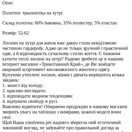
Опис
Полотно: трьохнитка на хутрі
Склад полотна: 60% бавовна, 35% поліестер, 5% еластан
Розмір:
52-62
Лосини на хутрі для жінок вже давно стали невід'ємною
частиною гардеробу. Адже це не тільки зручний і практичний
одяг, а й відповідність сучасному стилю життя. Є бажання
купити теплі лосини на хутрі? Радимо зробити це в нашому
інтернет магазині «Трикотажний Край», де Ви знайдете
широкий асортимент високоякісного жіночого одягу.
Купуючи утеплені лосини, жінки і дівчата вирішують кілька
завдань:
1. захист від холоду;
2. красиво виглядати;
3. відповідати модним тенденціям;
4. відчувати свободу в русі.
Важливо відмітити! Обираючи продукцію в нашому магазині
зверніть увагу на таблицю з вимірами, кожної моделі вони
свої.
Щоб Ваша улюблена річ надовго зберегла свій естетичний
зовнішній вигляд, не забувайте про правильний догляд за