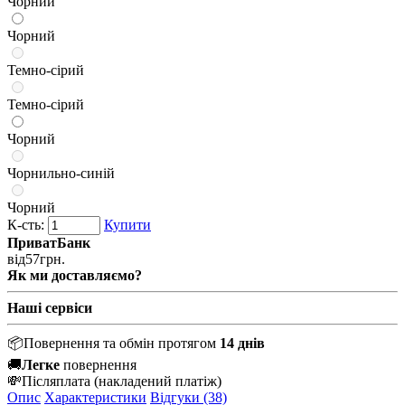
Чорний
Чорний
Темно-сірий
Темно-сірий
Чорний
Чорнильно-синій
Чорний
К-сть:
Купити
ПриватБанк
від
57
грн.
Як ми доставляємо?
Наші сервіси
📦
Повернення та обмін протягом
14 днів
🚚
Легке
повернення
💸
Післяплата
(накладений платіж)
Опис
Характеристики
Відгуки (38)