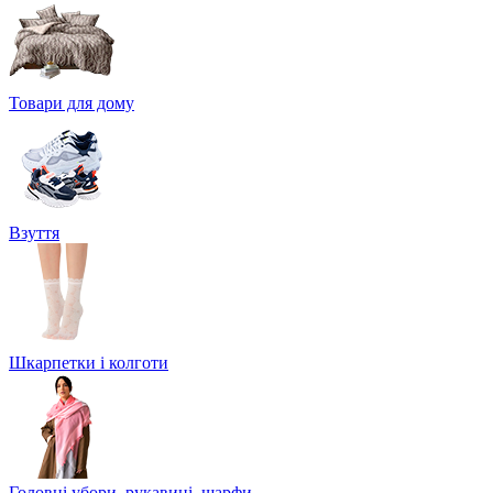
Товари для дому
Взуття
Шкарпетки і колготи
Головні убори, рукавиці, шарфи