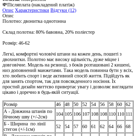
💸
Післяплата
(накладений платіж)
Опис
Характеристики
Відгуки (12)
Опис
Полотно: двонитка однотонна
Склад полотна: 80% бавовна, 20% поліестер
Розмір: 46-62
Легкі, комфортні чоловічі штани на кожен день, пошиті з
двохнитки. Полотно має високу щільність, дуже міцне і
довговічне. Модель на резинці, з боків розташовані 2 кишені,
низ доповнений манжетами. Така модель повинна бути у всіх,
хто любить спорт і веде активний спосіб життя. Підійдуть як
для занять спортом, так для повсякденного носіння. Їх
простий дизайн миттєво привертає увагу і дозволяє виглядати
цікаво і доречно в будь-якій ситуації.
Розмір
46
48
50
52
54
56
58
60
62
А - Довжина штанів по
104
105
106
107
108
108
110
110
111
бічному шву (+/-2см)
Б - Ширина по лінії
52
54
57
60
61
62
64
66
68
стегон (+/-1см)