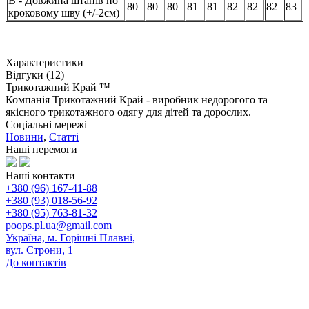
В - Довжина штанів по
80
80
80
81
81
82
82
82
83
кроковому шву (+/-2см)
Характеристики
Відгуки (12)
Трикотажний Край ™
Компанія Трикотажний Край - виробник недорогого та
якісного трикотажного одягу для дітей та дорослих.
Соціальні мережі
Новини
,
Статті
Наші перемоги
Наші контакти
+380 (96) 167-41-88
+380 (93) 018-56-92
+380 (95) 763-81-32
poops.pl.ua@gmail.com
Україна, м. Горішні Плавні,
вул. Строни, 1
До контактів