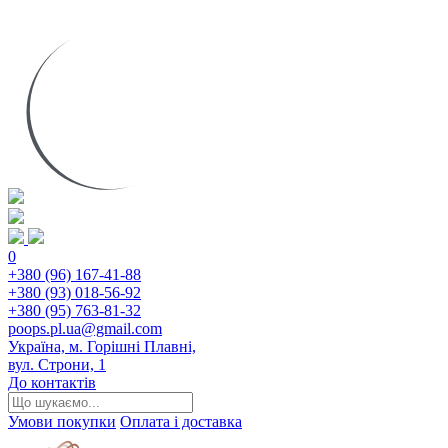
0
+380 (96) 167-41-88
+380 (93) 018-56-92
+380 (95) 763-81-32
poops.pl.ua@gmail.com
Україна, м. Горішні Плавні,
вул. Строни, 1
До контактів
Умови покупки
Оплата і доставка