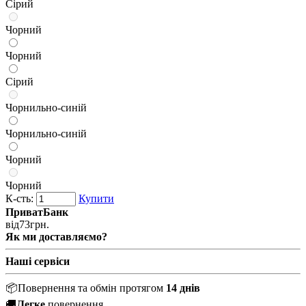
Сірий
Чорний
Чорний
Сірий
Чорнильно-синій
Чорнильно-синій
Чорний
Чорний
К-сть:
Купити
ПриватБанк
від
73
грн.
Як ми доставляємо?
Наші сервіси
📦
Повернення та обмін протягом
14 днів
🚚
Легке
повернення