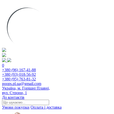
0
+380 (96) 167-41-88
+380 (93) 018-56-92
+380 (95) 763-81-32
poops.pl.ua@gmail.com
Україна, м. Горішні Плавні,
вул. Строни, 1
До контактів
Умови покупки
Оплата і доставка