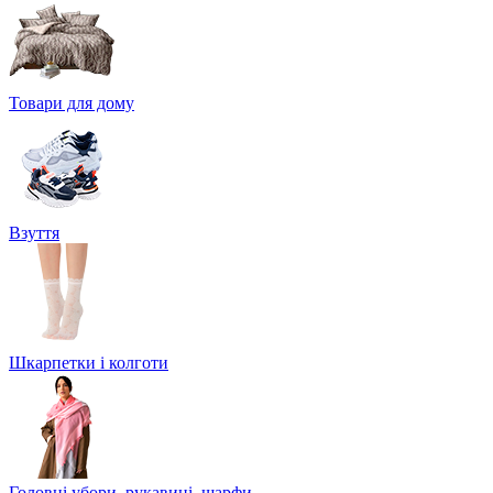
Товари для дому
Взуття
Шкарпетки і колготи
Головні убори, рукавиці, шарфи