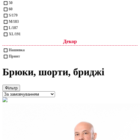
50
60
S/179
M/183
L/187
XL/191
Декор
Нашивка
Принт
Брюки, шорти, бриджі
Фільтр