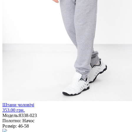
Штани чоловічі
353.00 грн.
Модель:
8338-023
Полотно:
Начос
Розмір:
46-58