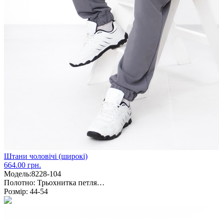
Штани чоловічі (широкі)
664.00 грн.
Модель:
8228-104
Полотно:
Трьохнитка петля…
Розмір:
44-54