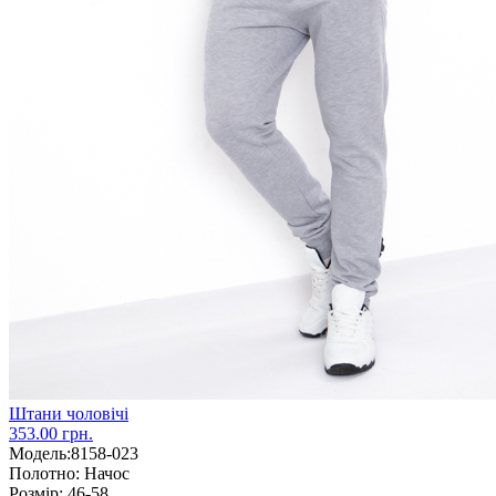
Штани чоловічі
353.00 грн.
Модель:
8158-023
Полотно:
Начос
Розмір:
46-58