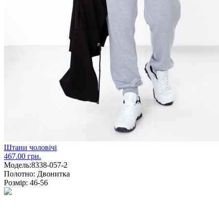
Штани чоловічі
467.00 грн.
Модель:
8338-057-2
Полотно:
Двонитка
Розмір:
46-56