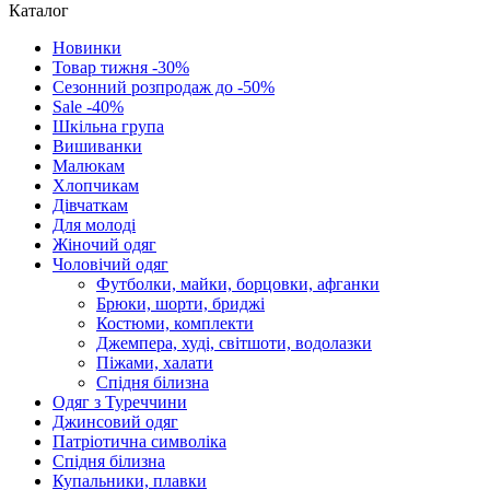
Каталог
Новинки
Товар тижня -30%
Сезонний розпродаж до -50%
Sale -40%
Шкільна група
Вишиванки
Малюкам
Хлопчикам
Дівчаткам
Для молоді
Жіночий одяг
Чоловічий одяг
Футболки, майки, борцовки, афганки
Брюки, шорти, бриджі
Костюми, комплекти
Джемпера, худі, світшоти, водолазки
Піжами, халати
Спідня білизна
Одяг з Туреччини
Джинсовий одяг
Патріотична символіка
Спідня білизна
Купальники, плавки