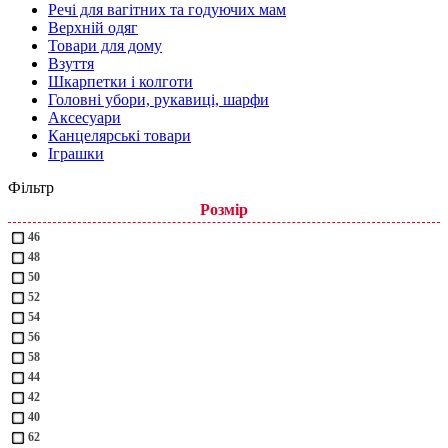
Речі для вагітних та годуючих мам
Верхній одяг
Товари для дому
Взуття
Шкарпетки і колготи
Головні убори, рукавиці, шарфи
Аксесуари
Канцелярські товари
Іграшки
Фільтр
Розмір
46
48
50
52
54
56
58
44
42
40
62