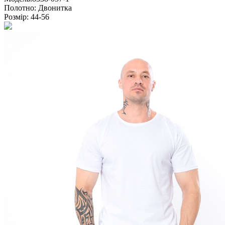
Полотно:
Двонитка
Розмір:
44-56