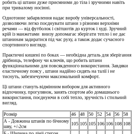
робить ці штани дуже приємними до тіла і зручними навіть
при тривалому носінні.
Однотонне забарвлення надає виробу універсальності,
дозволяючи легко поєднувати штани з різними верхніми
речами — від футболок і світшотів до курток і худі. Зручний
крій із манжетами внизу допомагає зберігати тепло і не дає
штанинам задиратися під час руху, а також додає сучасного
спортивного вигляду.
Практичні кишені по боках — необхідна деталь для зберігання
дрібниць, телефону чи ключів, що робить штани
функціональними для повсякденного використання. Завдяки
еластичному поясу , штани надійно сидять на талії і не
тиснуть, забезпечуючи максимальний комфорт.
Ці штани стануть відмінним вибором для активного
відпочинку, прогулянок, занять спортом або домашнього
використання, поєднуючи в собі тепло, зручність і стильний
вигляд.
Розмір
46
48
50
52
54
56
58
А - Довжина штанів по бічному
105
105
105
106
106
108
108
шву, +/-2см
Б - Ширина по лініі стегон,