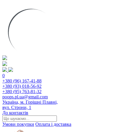
0
+380 (96) 167-41-88
+380 (93) 018-56-92
+380 (95) 763-81-32
poops.pl.ua@gmail.com
Україна, м. Горішні Плавні,
вул. Строни, 1
До контактів
Умови покупки
Оплата і доставка