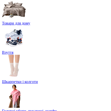
Товари для дому
Взуття
Шкарпетки і колготи
Головні убори, рукавиці, шарфи