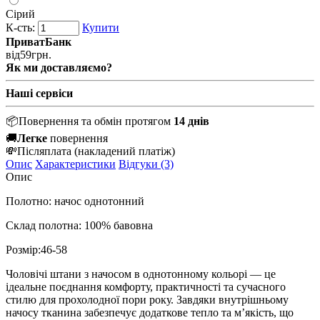
Сірий
К-сть:
Купити
ПриватБанк
від
59
грн.
Як ми доставляємо?
Наші сервіси
📦
Повернення та обмін протягом
14 днів
🚚
Легке
повернення
💸
Післяплата
(накладений платіж)
Опис
Характеристики
Відгуки (3)
Опис
Полотно: начос однотонний
Склад полотна: 100% бавовна
Розмір:46-58
Чоловічі штани з начосом в однотонному кольорі — це
ідеальне поєднання комфорту, практичності та сучасного
стилю для прохолодної пори року. Завдяки внутрішньому
начосу тканина забезпечує додаткове тепло та м’якість, що