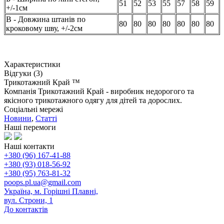
51
52
53
55
57
58
59
+/-1см
В - Довжина штанів по
80
80
80
80
80
80
80
кроковому шву, +/-2см
Характеристики
Відгуки (3)
Трикотажний Край ™
Компанія Трикотажний Край - виробник недорогого та
якісного трикотажного одягу для дітей та дорослих.
Соціальні мережі
Новини
,
Статті
Наші перемоги
Наші контакти
+380 (96) 167-41-88
+380 (93) 018-56-92
+380 (95) 763-81-32
poops.pl.ua@gmail.com
Україна, м. Горішні Плавні,
вул. Строни, 1
До контактів