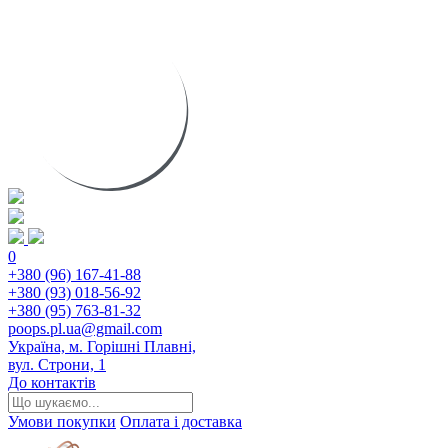
0
+380 (96) 167-41-88
+380 (93) 018-56-92
+380 (95) 763-81-32
poops.pl.ua@gmail.com
Україна, м. Горішні Плавні,
вул. Строни, 1
До контактів
Умови покупки
Оплата і доставка