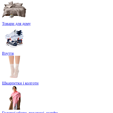
Товари для дому
Взуття
Шкарпетки і колготи
Головні убори, рукавиці, шарфи