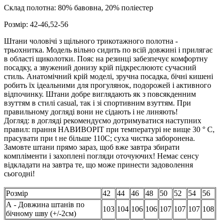
Склад полотна: 80% бавовна, 20% поліестер
Розмір:
42-46,52-56
Штани чоловічі з щільного трикотажного полотна -
трьохнитка. Модель вільно сидить по всій довжині і прилягає
в області щиколотки. Пояс на резинці забезпечує комфортну
посадку, а звужений донизу крій підкреслюютє сучасний
стиль. Анатомічний крій моделі, зручна посадка, бічні кишені
робить їх ідеальними для прогулянок, подорожей і активного
відпочинку. Штани добре виглядають як з повсякденним
взуттям в стилі casual, так і зі спортивним взуттям. При
правильному догляді вони не сідають і не линяють!
Догляд: в догляді рекомендуємо дотримуватися наступних
правил: прання НАВИВОРІТ при температурі не вище 30 ° С,
прасувати при t не більше 110С; суха чистка заборонена.
Замовте штани прямо зараз, щоб вже завтра збирати
компліменти і захоплені погляди оточуючих! Немає сенсу
відкладати на завтра те, що може принести задоволення
сьогодні!
Розмір
42
44
46
48
50
52
54
56
А - Довжина штанів по
103
104
106
106
107
107
107
108
бічному шву (+/-2см)