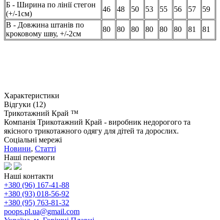
Б - Ширина по лінії стегон
46
48
50
53
55
56
57
59
(+/-1см)
В - Довжина штанів по
80
80
80
80
80
80
81
81
кроковому шву, +/-2см
Характеристики
Відгуки (12)
Трикотажний Край ™
Компанія Трикотажний Край - виробник недорогого та
якісного трикотажного одягу для дітей та дорослих.
Соціальні мережі
Новини
,
Статті
Наші перемоги
Наші контакти
+380 (96) 167-41-88
+380 (93) 018-56-92
+380 (95) 763-81-32
poops.pl.ua@gmail.com