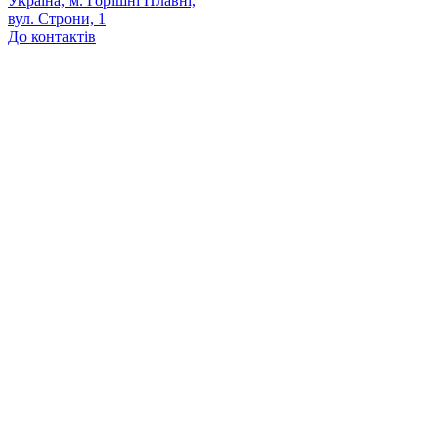
Україна, м. Горішні Плавні,
вул. Строни, 1
До контактів