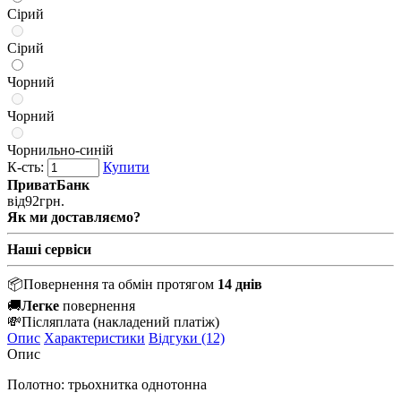
Сірий
Сірий
Чорний
Чорний
Чорнильно-синій
К-сть:
Купити
ПриватБанк
від
92
грн.
Як ми доставляємо?
Наші сервіси
📦
Повернення та обмін протягом
14 днів
🚚
Легке
повернення
💸
Післяплата
(накладений платіж)
Опис
Характеристики
Відгуки (12)
Опис
Полотно: трьохнитка однотонна