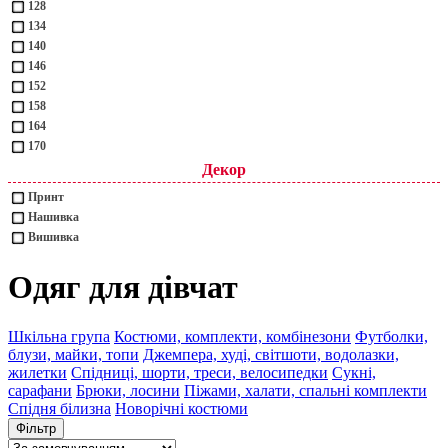
128
134
140
146
152
158
164
170
Декор
Принт
Нашивка
Вишивка
Одяг для дівчат
Шкільна група
Костюми, комплекти, комбінезони
Футболки,
блузи, майки, топи
Джемпера, худі, світшоти, водолазки,
жилетки
Спідниці, шорти, треси, велосипедки
Сукні,
сарафани
Брюки, лосини
Піжами, халати, спальні комплекти
Спідня білизна
Новорічні костюми
Фільтр