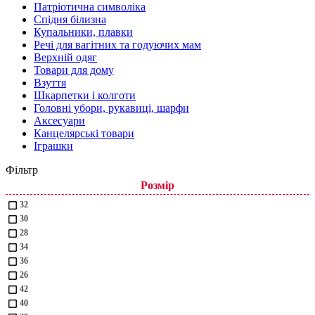
Патріотична символіка
Спідня білизна
Купальники, плавки
Речі для вагітних та годуючих мам
Верхній одяг
Товари для дому
Взуття
Шкарпетки і колготи
Головні убори, рукавиці, шарфи
Аксесуари
Канцелярські товари
Іграшки
Фільтр
Розмір
32
30
28
34
36
26
42
40