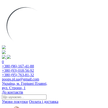
0
+380 (96) 167-41-88
+380 (93) 018-56-92
+380 (95) 763-81-32
poops.pl.ua@gmail.com
Україна, м. Горішні Плавні,
вул. Строни, 1
До контактів
Умови покупки
Оплата і доставка