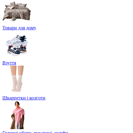
Товари для дому
Взуття
Шкарпетки і колготи
Головні убори, рукавиці, шарфи