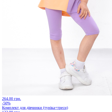
264.00 грн.
-50%
Комплект для дівчинки (туніка+треси)