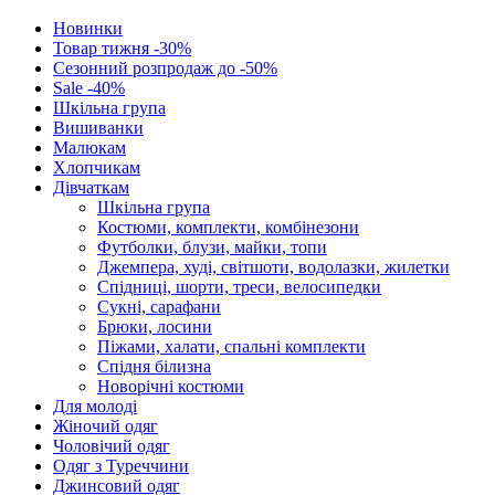
Новинки
Товар тижня -30%
Сезонний розпродаж до -50%
Sale -40%
Шкільна група
Вишиванки
Малюкам
Хлопчикам
Дівчаткам
Шкільна група
Костюми, комплекти, комбінезони
Футболки, блузи, майки, топи
Джемпера, худі, світшоти, водолазки, жилетки
Спідниці, шорти, треси, велосипедки
Сукні, сарафани
Брюки, лосини
Піжами, халати, спальні комплекти
Спідня білизна
Новорічні костюми
Для молоді
Жіночий одяг
Чоловічий одяг
Одяг з Туреччини
Джинсовий одяг