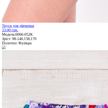
Труси для дівчинки
33.00 грн.
Модель:
6066-052К
Зріст:
98-146,158,170
Полотно:
Фулікра