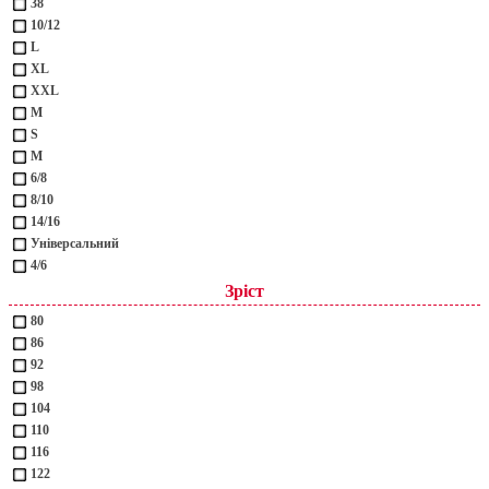
38
10/12
L
XL
XXL
М
S
M
6/8
8/10
14/16
Універсальний
4/6
Зріст
80
86
92
98
104
110
116
122