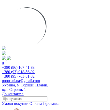
0
+380 (96) 167-41-88
+380 (93) 018-56-92
+380 (95) 763-81-32
poops.pl.ua@gmail.com
Україна, м. Горішні Плавні,
вул. Строни, 1
До контактів
Умови покупки
Оплата і доставка