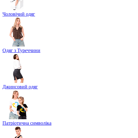
Чоловічий одяг
Одяг з Туреччини
Джинсовий одяг
Патріотична символіка