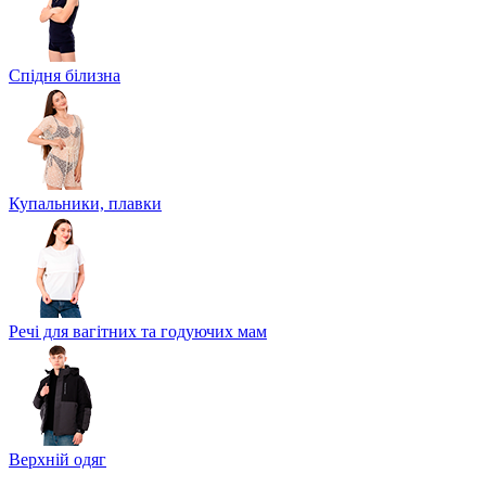
Спідня білизна
Купальники, плавки
Речі для вагітних та годуючих мам
Верхній одяг