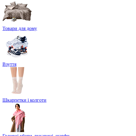
Товари для дому
Взуття
Шкарпетки і колготи
Головні убори, рукавиці, шарфи