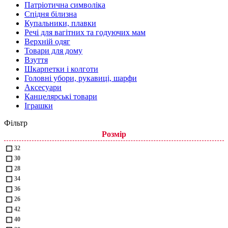
Патріотична символіка
Спідня білизна
Купальники, плавки
Речі для вагітних та годуючих мам
Верхній одяг
Товари для дому
Взуття
Шкарпетки і колготи
Головні убори, рукавиці, шарфи
Аксесуари
Канцелярські товари
Іграшки
Фільтр
Розмір
32
30
28
34
36
26
42
40