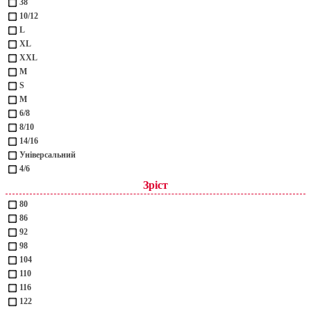
38
10/12
L
XL
XXL
М
S
M
6/8
8/10
14/16
Універсальний
4/6
Зріст
80
86
92
98
104
110
116
122