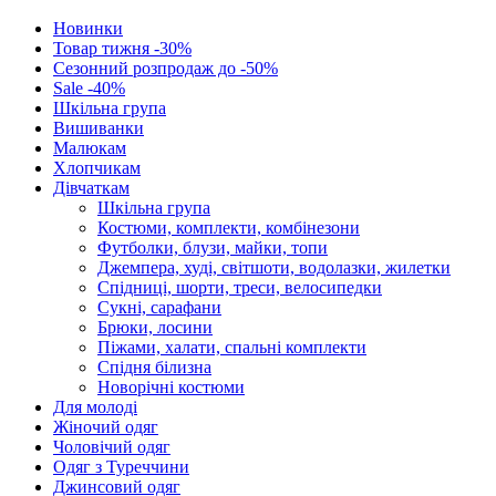
Новинки
Товар тижня -30%
Сезонний розпродаж до -50%
Sale -40%
Шкільна група
Вишиванки
Малюкам
Хлопчикам
Дівчаткам
Шкільна група
Костюми, комплекти, комбінезони
Футболки, блузи, майки, топи
Джемпера, худі, світшоти, водолазки, жилетки
Спідниці, шорти, треси, велосипедки
Сукні, сарафани
Брюки, лосини
Піжами, халати, спальні комплекти
Спідня білизна
Новорічні костюми
Для молоді
Жіночий одяг
Чоловічий одяг
Одяг з Туреччини
Джинсовий одяг