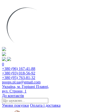
0
+380 (96) 167-41-88
+380 (93) 018-56-92
+380 (95) 763-81-32
poops.pl.ua@gmail.com
Україна, м. Горішні Плавні,
вул. Строни, 1
До контактів
Умови покупки
Оплата і доставка