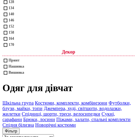
128
134
140
146
152
158
164
170
Декор
Принт
Нашивка
Вишивка
Одяг для дівчат
Шкільна група
Костюми, комплекти, комбінезони
Футболки,
блузи, майки, топи
Джемпера, худі, світшоти, водолазки,
жилетки
Спідниці, шорти, треси, велосипедки
Сукні,
сарафани
Брюки, лосини
Піжами, халати, спальні комплекти
Спідня білизна
Новорічні костюми
Фільтр