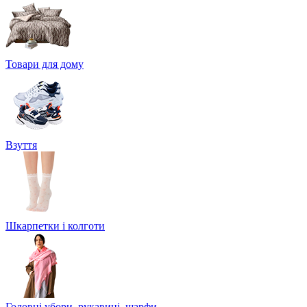
Товари для дому
Взуття
Шкарпетки і колготи
Головні убори, рукавиці, шарфи