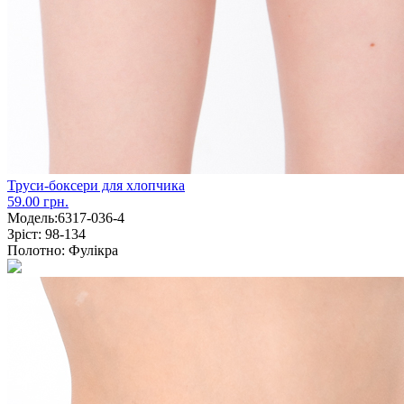
Труси-боксери для хлопчика
59.00 грн.
Модель:
6317-036-4
Зріст:
98-134
Полотно:
Фулікра