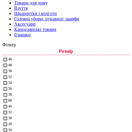
Товари для дому
Взуття
Шкарпетки і колготи
Головні убори, рукавиці, шарфи
Аксесуари
Канцелярські товари
Іграшки
Фільтр
Розмір
46
48
50
52
54
56
58
60
44
32
30
28
34