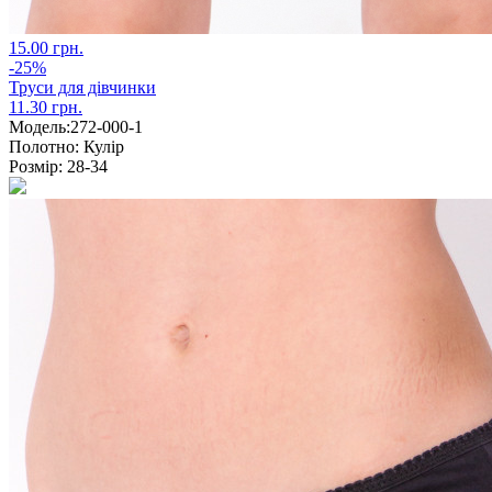
15.00 грн.
-25%
Труси для дівчинки
11.30 грн.
Модель:
272-000-1
Полотно:
Кулір
Розмір:
28-34