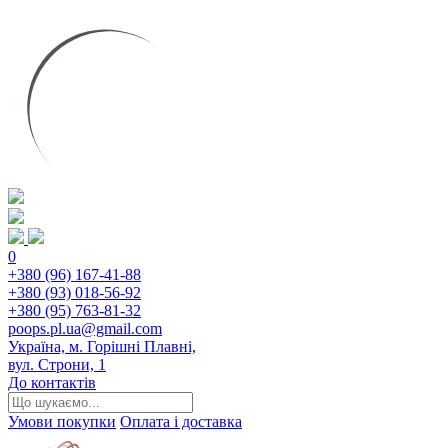
0
+380 (96) 167-41-88
+380 (93) 018-56-92
+380 (95) 763-81-32
poops.pl.ua@gmail.com
Україна, м. Горішні Плавні,
вул. Строни, 1
До контактів
Умови покупки
Оплата і доставка