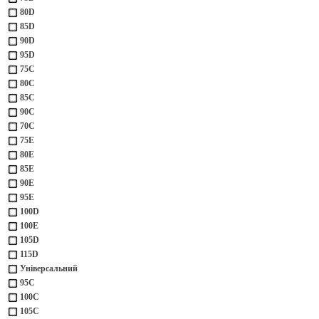
80D
85D
90D
95D
75С
80С
85С
90С
70С
75Е
80Е
85Е
90Е
95Е
100D
100Е
105D
115D
Універсальний
95С
100С
105С