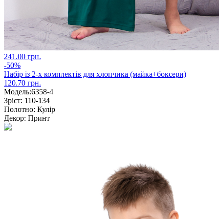
241.00 грн.
-50%
Набір із 2-х комплектів для хлопчика (майка+боксери)
120.70 грн.
Модель:
6358-4
Зріст:
110-134
Полотно:
Кулір
Декор:
Принт