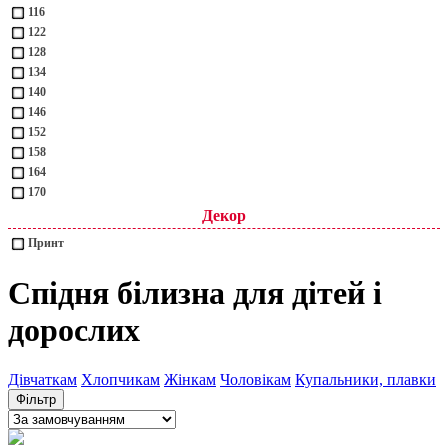
116
122
128
134
140
146
152
158
164
170
Декор
Принт
Спідня білизна для дітей і
дорослих
Дівчаткам
Хлопчикам
Жінкам
Чоловікам
Купальники, плавки
Фільтр