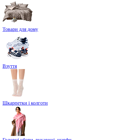
Товари для дому
Взуття
Шкарпетки і колготи
Головні убори, рукавиці, шарфи