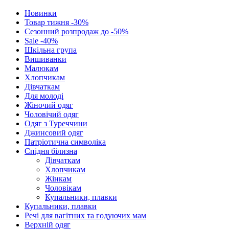
Новинки
Товар тижня -30%
Сезонний розпродаж до -50%
Sale -40%
Шкільна група
Вишиванки
Малюкам
Хлопчикам
Дівчаткам
Для молоді
Жіночий одяг
Чоловічий одяг
Одяг з Туреччини
Джинсовий одяг
Патріотична символіка
Спідня білизна
Дівчаткам
Хлопчикам
Жінкам
Чоловікам
Купальники, плавки
Купальники, плавки
Речі для вагітних та годуючих мам
Верхній одяг