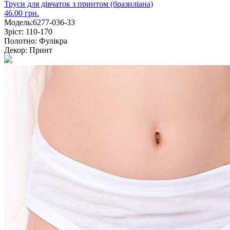
Труси для дівчаток з принтом (бразиліана)
46.00 грн.
Модель:
6277-036-33
Зріст:
110-170
Полотно:
Фулікра
Декор:
Принт