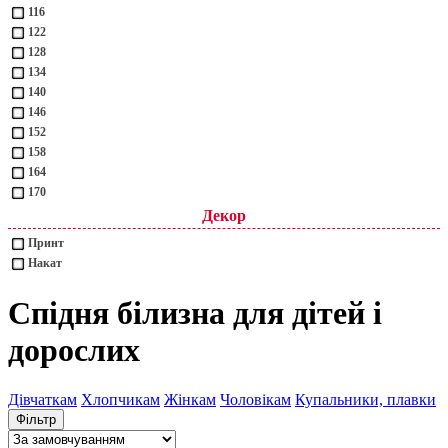
116
122
128
134
140
146
152
158
164
170
Декор
Принт
Накат
Спідня білизна для дітей і
дорослих
Дівчаткам
Хлопчикам
Жінкам
Чоловікам
Купальники, плавки
Фільтр