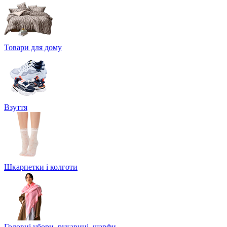
Товари для дому
Взуття
Шкарпетки і колготи
Головні убори, рукавиці, шарфи