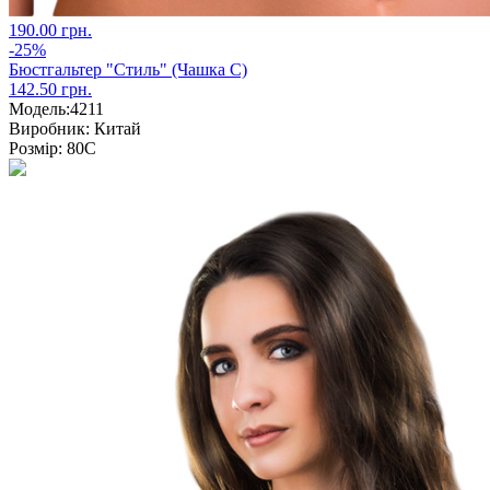
190.00 грн.
-25%
Бюстгальтер "Стиль" (Чашка С)
142.50 грн.
Модель:
4211
Виробник:
Китай
Розмір:
80С