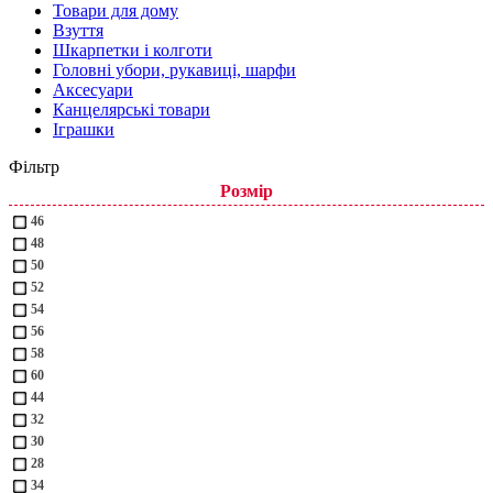
Товари для дому
Взуття
Шкарпетки і колготи
Головні убори, рукавиці, шарфи
Аксесуари
Канцелярські товари
Іграшки
Фільтр
Розмір
46
48
50
52
54
56
58
60
44
32
30
28
34