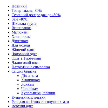
Новинки
Товар тижня -30%
Сезонний розпродаж до -50%
Sale -40%
Шкільна група
Вишиванки
Малюкам
Хлопчикам
Дівчаткам
Для молоді
Жіночий одяг
Чоловічий одяг
Одяг з Туреччини
Джинсовий одяг
Патріотична символіка
Спідня білизна
Дівчаткам
Хлопчикам
Жінкам
Чоловікам
Купальники, плавки
Купальники, плавки
Речі для вагітних та годуючих мам
Верхній одяг