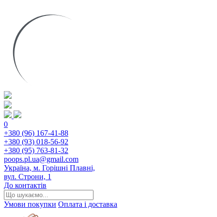
0
+380 (96) 167-41-88
+380 (93) 018-56-92
+380 (95) 763-81-32
poops.pl.ua@gmail.com
Україна, м. Горішні Плавні,
вул. Строни, 1
До контактів
Умови покупки
Оплата і доставка