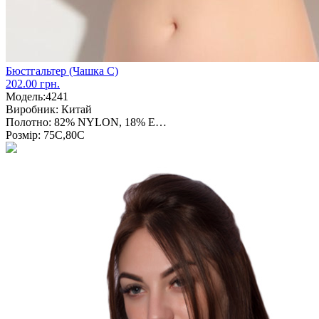
Бюстгальтер (Чашка С)
202.00 грн.
Модель:
4241
Виробник:
Китай
Полотно:
82% NYLON, 18% E…
Розмір:
75С,80С