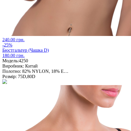
240.00 грн.
-25%
Бюстгальтер (Чашка D)
180.00 грн.
Модель:
4250
Виробник:
Китай
Полотно:
82% NYLON, 18% E…
Розмір:
75D,80D