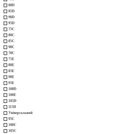
80D
85D
90D
95D
75С
80С
85С
90С
70С
75Е
80Е
85Е
90Е
95Е
100D
100Е
105D
115D
Універсальний
95С
100С
105С