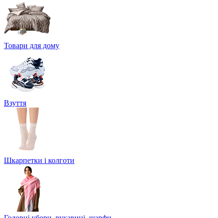
Товари для дому
Взуття
Шкарпетки і колготи
Головні убори, рукавиці, шарфи