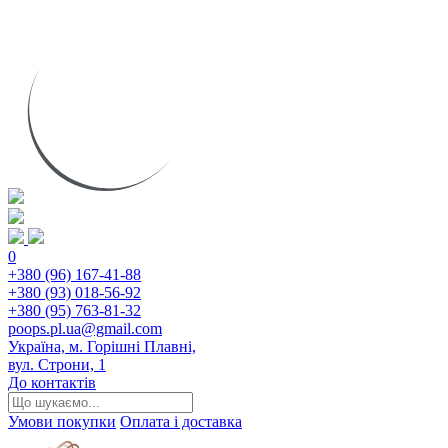
0
+380 (96) 167-41-88
+380 (93) 018-56-92
+380 (95) 763-81-32
poops.pl.ua@gmail.com
Україна, м. Горішні Плавні,
вул. Строни, 1
До контактів
Умови покупки
Оплата і доставка