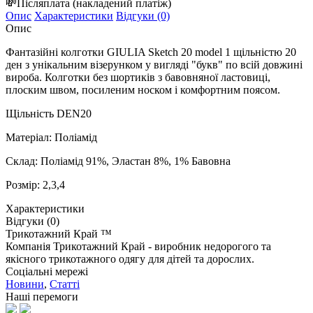
💸
Післяплата
(накладений платіж)
Опис
Характеристики
Відгуки (0)
Опис
Фантазійні колготки GIULIA Sketch 20 model 1 щільністю 20
ден з унікальним візерунком у вигляді "букв" по всій довжині
вироба. Колготки без шортиків з бавовняної ластовиці,
плоским швом, посиленим носком і комфортним поясом.
Щільність DEN20
Матеріал: Поліамід
Склад:
Поліамід 91%, Эластан 8%, 1% Бавовна
Розмір: 2,3,4
Характеристики
Відгуки (0)
Трикотажний Край ™
Компанія Трикотажний Край - виробник недорогого та
якісного трикотажного одягу для дітей та дорослих.
Соціальні мережі
Новини
,
Статті
Наші перемоги