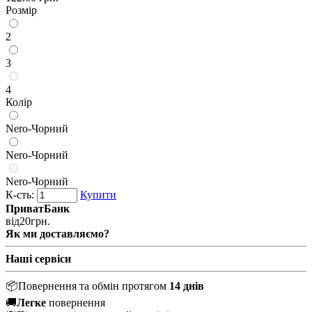
Розмір
2
3
4
Колір
Nero-Чорний
Nero-Чорний
Nero-Чорний
К-сть:
Купити
ПриватБанк
від
20
грн.
Як ми доставляємо?
Наші сервіси
📦
Повернення та обмін протягом
14 днів
🚚
Легке
повернення