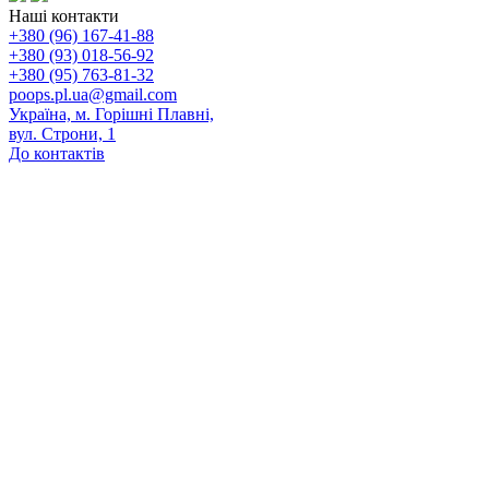
Наші контакти
+380 (96) 167-41-88
+380 (93) 018-56-92
+380 (95) 763-81-32
poops.pl.ua@gmail.com
Україна, м. Горішні Плавні,
вул. Строни, 1
До контактів