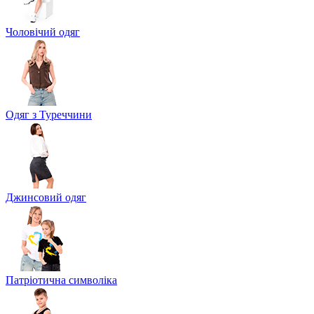
Чоловічий одяг
Одяг з Туреччини
Джинсовий одяг
Патріотична символіка