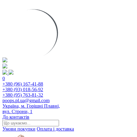
0
+380 (96) 167-41-88
+380 (93) 018-56-92
+380 (95) 763-81-32
poops.pl.ua@gmail.com
Україна, м. Горішні Плавні,
вул. Строни, 1
До контактів
Умови покупки
Оплата і доставка