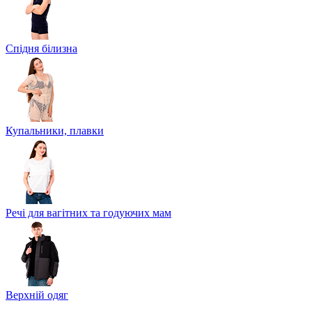
Спідня білизна
Купальники, плавки
Речі для вагітних та годуючих мам
Верхній одяг