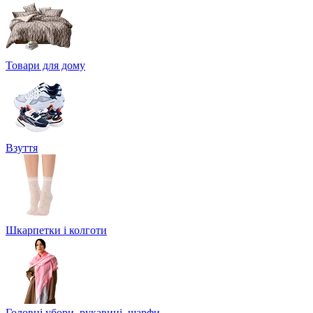
Товари для дому
Взуття
Шкарпетки і колготи
Головні убори, рукавиці, шарфи